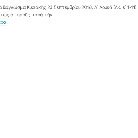
ό Ἀνάγνωσμα Κυριακῆς 23 Σεπτεμβρίου 2018, Α΄ Λουκᾶ (Λκ. ε΄ 1-11
στὼς ὁ ᾿Ιησοῦς παρὰ τὴν ...
ερα