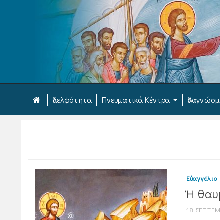
Ἀδελφότητα
Πνευματικά Κέντρα
Ἀναγνώσ
Εὐαγγέλιο
Ἡ θαυ
18 ΣΕΠΤΕΜ