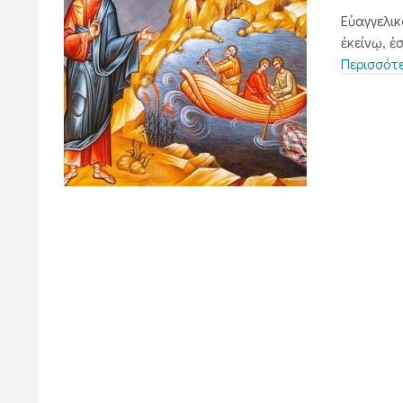
Εὐαγγελικ
ἐκείνῳ, ἑ
Περισσότ