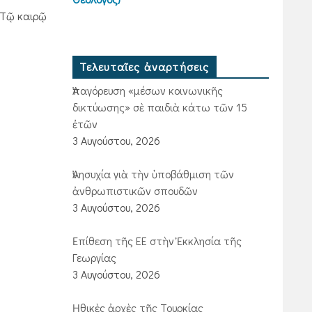
) Τῷ καιρῷ
Τελευταῖες ἀναρτήσεις
Ἀπαγόρευση «μέσων κοινωνικῆς
δικτύωσης» σὲ παιδιὰ κάτω τῶν 15
ἐτῶν
3 Αυγούστου, 2026
Ἀνησυχία γιὰ τὴν ὑποβάθμιση τῶν
ἀνθρωπιστικῶν σπουδῶν
3 Αυγούστου, 2026
Ἐπίθεση τῆς ΕΕ στὴν Ἐκκλησία τῆς
Γεωργίας
3 Αυγούστου, 2026
Ἠθικὲς ἀρχὲς τῆς Τουρκίας