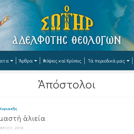
ματα
Ἄρθρα
Ἀπόψεις καὶ Κρίσεις
Τά περιοδικά μας
Ἀπόστολοι
 Κυριακῆς
μαστή ἁλιεία
ΒΡΊΟΥ, 2018