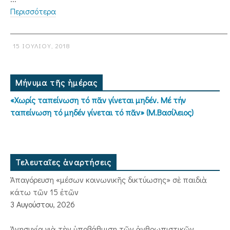
Περισσότερα
15 ΙΟΥΛΊΟΥ, 2018
Μήνυμα τῆς ἡμέρας
«Χωρίς ταπείνωση τό πᾶν γίνεται μηδέν. Μέ τήν
ταπείνωση τό μηδέν γίνεται τό πᾶν» (Μ.Βασίλειος)
Τελευταῖες ἀναρτήσεις
Ἀπαγόρευση «μέσων κοινωνικῆς δικτύωσης» σὲ παιδιὰ
κάτω τῶν 15 ἐτῶν
3 Αυγούστου, 2026
Ἀνησυχία γιὰ τὴν ὑποβάθμιση τῶν ἀνθρωπιστικῶν