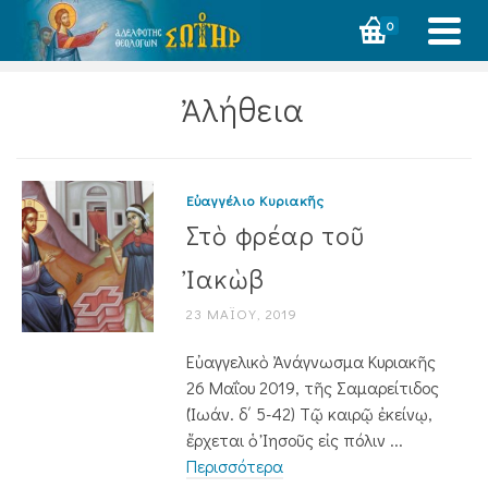
0
Ἀλήθεια
Εὐαγγέλιο Κυριακῆς
Στὸ φρέαρ τοῦ
Ἰακὼβ
23 ΜΑΪ́ΟΥ, 2019
Εὐαγγελικὸ Ἀνάγνωσμα Κυριακῆς
26 Μαΐου 2019, τῆς Σαμαρείτιδος
(Ἰωάν. δ΄ 5-42) Τῷ καιρῷ ἐκείνῳ,
ἔρχεται ὁ Ἰησοῦς εἰς πόλιν ...
Περισσότερα