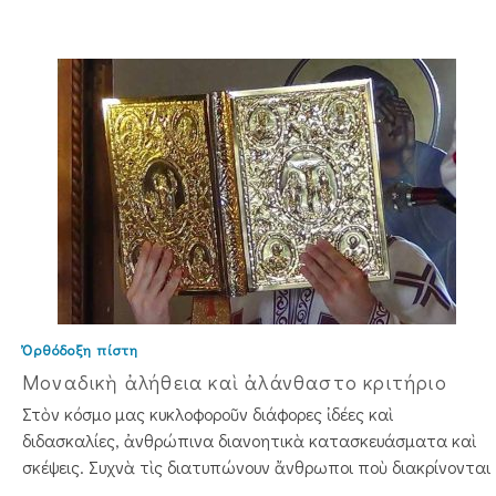
Ὀρθόδοξη πίστη
Μοναδικὴ ἀλήθεια καὶ ἀλάνθαστο κριτήριο
Στὸν κόσμο μας κυκλοφοροῦν διά­­φο­ρες ἰδέες καὶ
διδασκαλίες, ἀν­θρώ­πινα διανοητικὰ κατασκευά­σματα καὶ
σκέψεις. Συχνὰ τὶς δια­τυπώνουν ἄνθρωποι ποὺ διακρίνονται
...