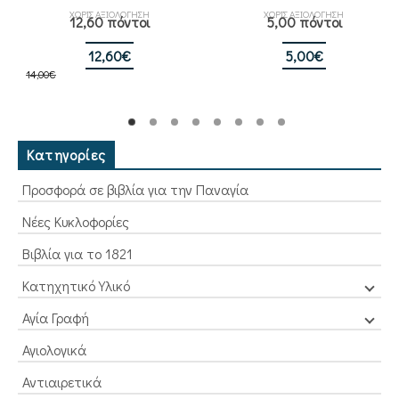
ΧΩΡΙΣ ΑΞΙΟΛΟΓΗΣΗ
ΧΩΡΙΣ ΑΞΙΟΛΟΓΗΣΗ
12,60 πόντοι
5,00 πόντοι
Original
Η
12,60
€
5,00
€
14,00
€
price
τρέχουσα
was:
τιμή
14,00€.
είναι:
12,60€.
Κατηγορίες
Προσφορά σε βιβλία για την Παναγία
Νέες Κυκλοφορίες
Βιβλία για το 1821
Κατηχητικό Υλικό
Αγία Γραφή
Αγιολογικά
Αντιαιρετικά