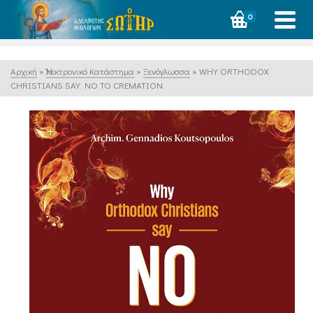
0
Αρχική
»
Ἠλεκτρονικό Κατάστημα
»
Ξενόγλωσσα
»
WHY ORTHODOX
CHRISTIANS SAY NO TO CREMATION