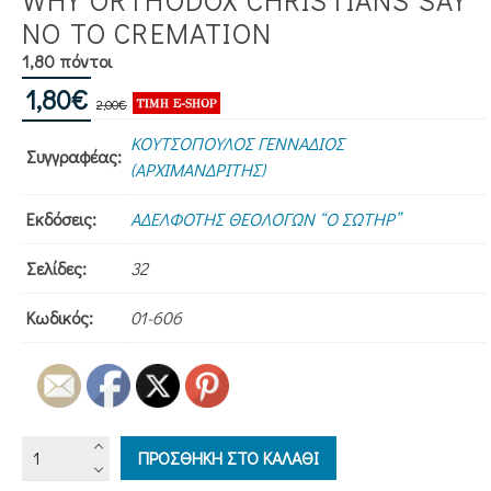
NO TO CREMATION
1,80 πόντοι
Original
Η
1,80
€
2,00
€
price
τρέχουσα
ΚΟΥΤΣΟΠΟΥΛΟΣ ΓΕΝΝΑΔΙΟΣ
was:
τιμή
Συγγραφέας:
(ΑΡΧΙΜΑΝΔΡΙΤΗΣ)
2,00€.
είναι:
1,80€.
Εκδόσεις:
ΑΔΕΛΦΟΤΗΣ ΘΕΟΛΟΓΩΝ “Ο ΣΩΤΗΡ”
Σελίδες:
32
Κωδικός:
01-606
WHY
ΠΡΟΣΘΗΚΗ ΣΤΟ ΚΑΛΑΘΙ
ORTHODOX