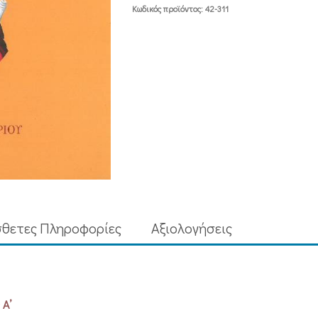
ΚΑΙ
Κωδικός προϊόντος:
42-311
ΠΟΛΥΑΘΛΟΥ
ΙΩΒ
ΤΟΜΟΣ
Α
ποσότητα
θετες Πληροφορίες
Aξιολογήσεις
 Α’