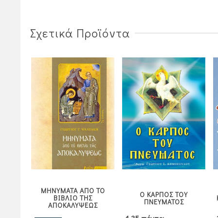
10,00€.
είναι:
9,00€.
Σχετικά Προϊόντα
ΜΗΝΥΜΑΤΑ ΑΠΟ ΤΟ
ς και
Ο ΚΑΡΠΟΣ ΤΟΥ
ΒΙΒΛΙΟ ΤΗΣ
)
ΠΝΕΥΜΑΤΟΣ
ΑΠΟΚΑΛΥΨΕΩΣ