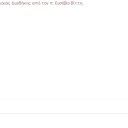
αιάς Διαθήκης από τον π. Ευσέβιο Βίττη.