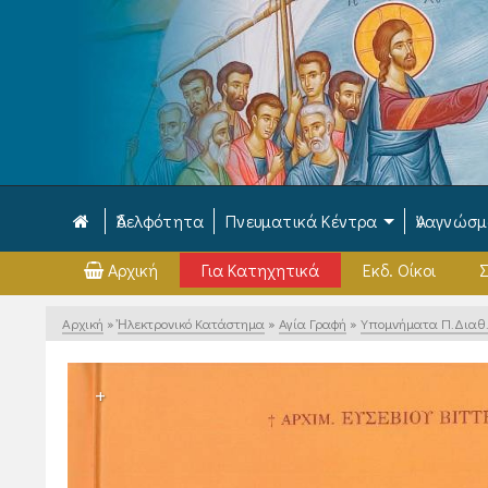
Ἀδελφότητα
Πνευματικά Κέντρα
Ἀναγνώσ
Αρχική
Για Κατηχητικά
Εκδ. Οίκοι
Σ
Αρχική
»
Ἠλεκτρονικό Κατάστημα
»
Αγία Γραφή
»
Υπομνήματα Π.Διαθ