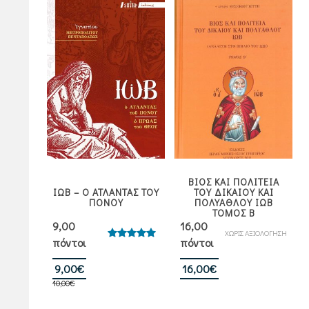
ΒΙΟΣ ΚΑΙ ΠΟΛΙΤΕΙΑ
ΙΩΒ – Ο ΑΤΛΑΝΤΑΣ ΤΟΥ
ΤΟΥ ΔΙΚΑΙΟΥ ΚΑΙ
ΠΟΝΟΥ
ΠΟΛΥΑΘΛΟΥ ΙΩΒ
ΤΟΜΟΣ Β
9,00
16,00
ΧΩΡΙΣ ΑΞΙΟΛΟΓΗΣΗ
πόντοι
πόντοι
Βαθμολογήθηκε
με
5.00
από 5
Original
Η
9,00
€
16,00
€
10,00
€
price
τρέχουσα
was:
τιμή