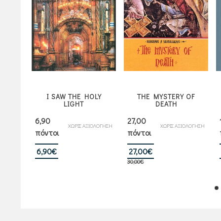
 WHO
I SAW THE HOLY
THE MYSTERY OF
EN”
LIGHT
DEATH
6,90
27,00
ΙΟΛΟΓΗΣΗ
ΧΩΡΙΣ ΑΞΙΟΛΟΓΗΣΗ
ΧΩΡΙΣ ΑΞΙΟΛΟΓΗΣΗ
πόντοι
πόντοι
Original
Η
6,90
€
27,00
€
α
30,00
€
price
τρέχουσα
was:
τιμή
30,00€.
είναι:
27,00€.