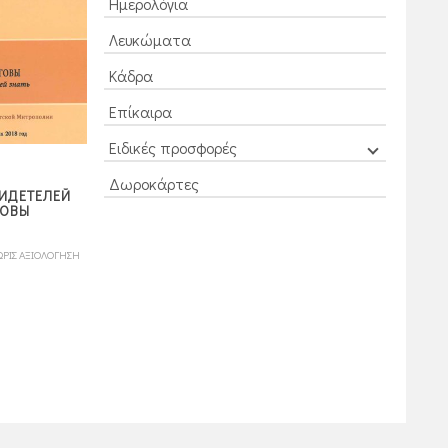
Ημερολόγια
Λευκώματα
Κάδρα
Επίκαιρα
Ειδικές προσφορές
Δωροκάρτες
FROM TIBET TO
ВИДЕТЕЛЕЙ
SAINT PAISIOS THE
MOUNT ATHOS TO
ГОВЫ
ATHONITE
ELDER PAISIUS
20,00
10,00
ΩΡΙΣ ΑΞΙΟΛΟΓΗΣΗ
ΧΩΡΙΣ ΑΞΙΟΛΟΓΗΣΗ
ΧΩΡΙΣ ΑΞΙΟΛΟΓΗ
πόντοι
πόντοι
20,00
€
10,00
€