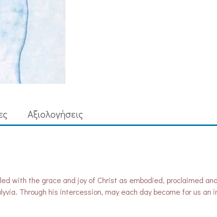
ες
Aξιολογήσεις
illed with the grace and joy of Christ as embodied, proclaimed an
lyvia. Through his intercession, may each day become for us an in