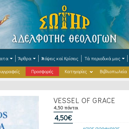
ματα
Ἄρθρα
Ἀπόψεις καὶ Κρίσεις
Τά περιοδικά μας
υγγραφείς
Προσφορές
Κατηγορίες
Βιβλιοπωλεία
VESSEL OF GRACE
4,50 πόντοι
4,50
€
ΑΓΙΟΣ ΠΟΡΦΥΡΙΟΣ