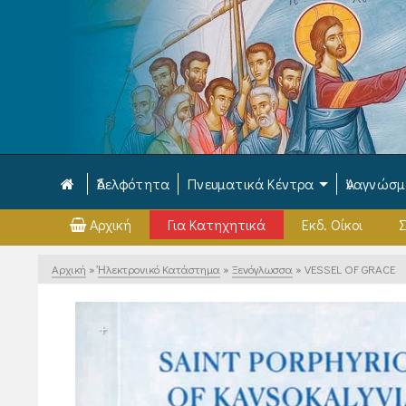
Ἀδελφότητα
Πνευματικά Κέντρα
Ἀναγνώσ
Αρχική
Για Κατηχητικά
Εκδ. Οίκοι
Σ
Αρχική
»
Ἠλεκτρονικό Κατάστημα
»
Ξενόγλωσσα
»
VESSEL OF GRACE