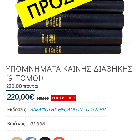
ΥΠΟΜΝΗΜΑΤΑ ΚΑΙΝΗΣ ΔΙΑΘΗΚΗΣ
(9 ΤΌΜΟΙ)
220,00 πόντοι
Original
Η
220,00
€
315,00
€
price
τρέχουσα
Εκδόσεις:
ΑΔΕΛΦΟΤΗΣ ΘΕΟΛΟΓΩΝ “Ο ΣΩΤΗΡ”
was:
τιμή
315,00€.
είναι:
Κωδικός:
01-558
220,00€.