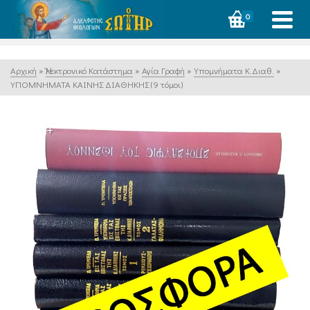
0
Αρχική
»
Ἠλεκτρονικό Κατάστημα
»
Αγία Γραφή
»
Υπομνήματα Κ.Διαθ.
»
ΥΠΟΜΝΗΜΑΤΑ ΚΑΙΝΗΣ ΔΙΑΘΗΚΗΣ (9 τόμοι)