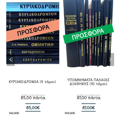
ΥΠΟΜΝΗΜΑΤΑ ΠΑΛΑΙΑΣ
8
ΚΥΡΙΑΚΟΔΡΟΜΙΑ (9 τόμοι)
ΔΙΑΘΗΚΗΣ (10 τόμοι)
ΧΩΡΙΣ ΑΞΙΟΛΟΓΗΣΗ
ΧΩΡΙΣ ΑΞΙΟΛΟΓΗΣΗ
85,00 πόντοι
87,00 πόντοι
σα
Original
Η
Original
Η
85,00
€
87,00
€
142,00
€
price
τρέχουσα
145,00
€
price
τρέχουσα