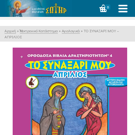
0
Αρχική
»
Ἠλεκτρονικό Κατάστημα
»
Αγιολογικά
»
ΤΟ ΣΥΝΑΞΑΡΙ ΜΟΥ –
ΑΠΡΙΛΙΟΣ