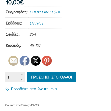
10,00
€
Συγγραφέας:
ΓΚΙΟΥΛΣΑΝ ΕΣΘΗΡ
Εκδόσεις:
ΕΝ ΠΛΩ
Σελίδες:
264
Κωδικός:
45-127
ΤΟ
ΠΡΟΣΘΗΚΗ ΣΤΟ ΚΑΛΑΘΙ
ΣΚΙΣΜΕΝΟ
ΠΕΠΛΟ
Προσθήκη στα Αγαπημένα
-
Μια
αληθινή
Κωδικός προϊόντος:
45-127
ιστορία