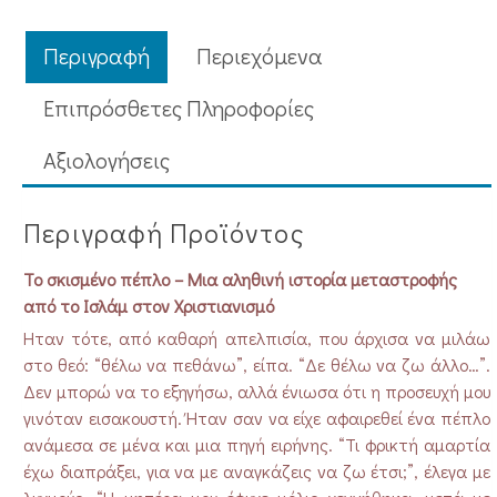
μεταστροφής
από
Περιγραφή
Περιεχόμενα
το
Ισλάμ
Επιπρόσθετες Πληροφορίες
στον
Aξιολογήσεις
Χριστιανισμό
ποσότητα
Περιγραφή Προϊόντος
Το σκισμένο πέπλο – Μια αληθινή ιστορία μεταστροφής
από το Ισλάμ στον Χριστιανισμό
Ήταν τότε, από καθαρή απελπισία, που άρχισα να μιλάω
στο θεό: “θέλω να πεθάνω”, είπα. “Δε θέλω να ζω άλλο…”.
Δεν μπορώ να το εξηγήσω, αλλά ένιωσα ότι η προσευχή μου
γινόταν εισακουστή. Ήταν σαν να είχε αφαιρεθεί ένα πέπλο
ανάμεσα σε μένα και μια πηγή ειρήνης. “Τι φρικτή αμαρτία
έχω διαπράξει, για να με αναγκάζεις να ζω έτσι;”, έλεγα με