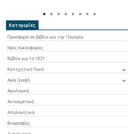
was:
τιμή
6,00€.
είναι:
5,40€.
Κατηγορίες
Προσφορά σε βιβλία για την Παναγία
Νέες Κυκλοφορίες
Βιβλία για το 1821
Κατηχητικό Υλικό
Αγία Γραφή
Αγιολογικά
Αντιαιρετικά
Απολογητικά
Βιογραφίες
Διηγήματα