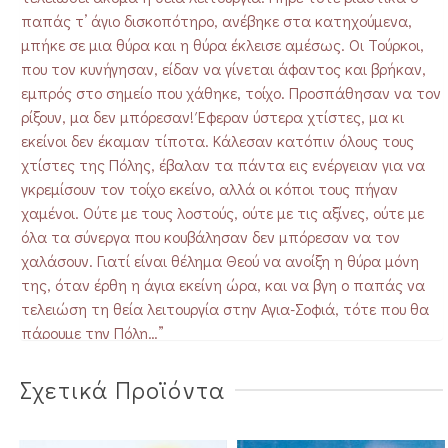
παπάς τ’ άγιο δισκοπότηρο, ανέβηκε στα κατηχούμενα,
μπήκε σε μια θύρα και η θύρα έκλεισε αμέσως. Οι Τούρκοι,
που τον κυνήγησαν, είδαν να γίνεται άφαντος και βρήκαν,
εμπρός στο σημείο που χάθηκε, τοίχο. Προσπάθησαν να τον
ρίξουν, μα δεν μπόρεσαν! Έφεραν ύστερα χτίστες, μα κι
εκείνοι δεν έκαμαν τίποτα. Κάλεσαν κατόπιν όλους τους
χτίστες της Πόλης, έβαλαν τα πάντα εις ενέργειαν για να
γκρεμίσουν τον τοίχο εκείνο, αλλά οι κόποι τους πήγαν
χαμένοι. Ούτε με τους λοστούς, ούτε με τις αξίνες, ούτε με
όλα τα σύνεργα που κουβάλησαν δεν μπόρεσαν να τον
χαλάσουν. Γιατί είναι θέλημα Θεού να ανοίξη η θύρα μόνη
της, όταν έρθη η άγια εκείνη ώρα, και να βγη ο παπάς να
τελειώση τη θεία λειτουργία στην Αγια-Σοφιά, τότε που θα
πάρουμε την Πόλη…”
Θρήνοι και όνειρα, άτοπα σε μία εποχή που προσπαθούμε
Σχετικά Προϊόντα
τα σύνορα να μη χαράσσονται με όπλα. Ο Φώτης
Κόντογλου, συνοδευόμενος από άξιους συνομιλητές, τον π.
Γεώργιο Μεταλληνό και τον Ακύλα Μήλλα, καταγράφει τις