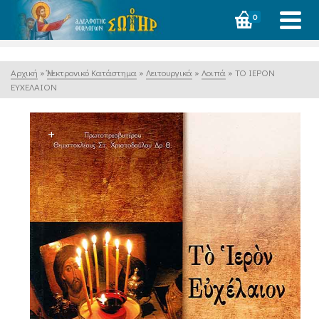
0
Αρχική
»
Ἠλεκτρονικό Κατάστημα
»
Λειτουργικά
»
Λοιπά
»
ΤΟ ΙΕΡΟΝ
ΕΥΧΕΛΑΙΟΝ