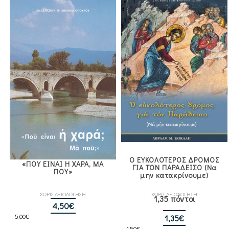
Ο ΕΥΚΟΛΟΤΕΡΟΣ ΔΡΟΜΟΣ
«ΠΟΥ ΕΙΝΑΙ Η ΧΑΡΑ, ΜΑ
ΓΙΑ ΤΟΝ ΠΑΡΑΔΕΙΣΟ (Να
ΠΟΥ»
μην κατακρίνουμε)
ΧΩΡΙΣ ΑΞΙΟΛΟΓΗΣΗ
ΧΩΡΙΣ ΑΞΙΟΛΟΓΗΣΗ
1,35 πόντοι
Original
Η
4,50
€
5,00
€
price
τρέχουσα
Original
Η
1,35
€
1,50
€