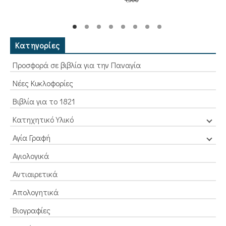
was:
τιμή
price
τρέχουσα
5,00€.
είναι:
was:
τιμή
4,50€.
1,50€.
είναι:
1,35€.
Κατηγορίες
Προσφορά σε βιβλία για την Παναγία
Νέες Κυκλοφορίες
Βιβλία για το 1821
Κατηχητικό Υλικό
Αγία Γραφή
Αγιολογικά
Αντιαιρετικά
Απολογητικά
Βιογραφίες