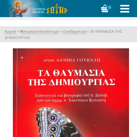
0
Αρχική
»
Ἠλεκτρονικό Κατάστημα
»
Οικοδομητικά
»
ΤΑ ΘΑΥΜΑΣΙΑ ΤΗΣ
ΔΗΜΙΟΥΡΓΙΑΣ