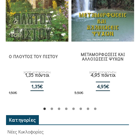
ΜΕΤΑΜΟΡΦΩΣΕΙΣ ΚΑΙ
Ο ΠΛΟΥΤΟΣ ΤΟΥ ΠΙΣΤΟΥ
ΑΛΛΟΙΩΣΕΙΣ ΨΥΧΩΝ
ΧΩΡΙΣ ΑΞΙΟΛΟΓΗΣΗ
ΧΩΡΙΣ ΑΞΙΟΛΟΓΗΣΗ
1,35 πόντοι
4,95 πόντοι
Original
Η
Original
Η
1,35
€
4,95
€
1,50
€
price
τρέχουσα
5,50
€
price
τρέχουσα
was:
τιμή
was:
τιμή
1,50€.
είναι:
5,50€.
είναι:
1,35€.
4,95€.
Κατηγορίες
Νέες Κυκλοφορίες