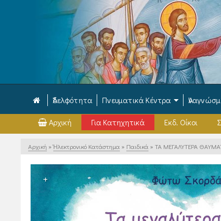
Ἀδελφότητα
Πνευματικά Κέντρα
Ἀναγνώσ
Αρχική
Για Κατηχητικά
Εκδ. Οίκοι
Σ
Αρχική
»
Ἠλεκτρονικό Κατάστημα
»
Παιδικά
»
ΤΑ ΜΕΓΑΛΥΤΕΡΑ ΘΑΥΜΑ