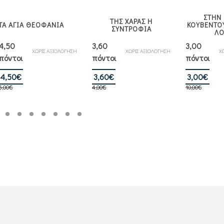
ΣΤΗΝ
ΤΗΣ ΧΑΡΑΣ Η
ΤΑ ΑΓΙΑ ΘΕΟΦΑΝΙΑ
ΚΟΥΒΕΝΤΟ
ΣΥΝΤΡΟΦΙΑ
ΛΟ
4,50
3,60
3,00
ΧΩΡΙΣ ΑΞΙΟΛΟΓΗΣΗ
ΧΩΡΙΣ ΑΞΙΟΛΟΓΗΣΗ
Χ
πόντοι
πόντοι
πόντοι
Original
Η
Original
Η
Orig
Η
4,50
€
3,60
€
3,00
€
5,00
€
price
τρέχουσα
4,00
€
price
τρέχουσα
10,00
€
pric
τρέ
was:
τιμή
was:
τιμή
was
τιμ
5,00€.
είναι:
4,00€.
είναι:
10,
είνα
4,50€.
3,60€.
3,0