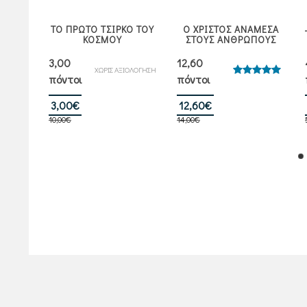
ΤΟ ΠΡΩΤΟ ΤΣΙΡΚΟ ΤΟΥ
Ο ΧΡΙΣΤΟΣ ΑΝΑΜΕΣΑ
ΝΑ
ΚΟΣΜΟΥ
ΣΤΟΥΣ ΑΝΘΡΩΠΟΥΣ
3,00
12,60
ΙΟΛΟΓΗΣΗ
ΧΩΡΙΣ ΑΞΙΟΛΟΓΗΣΗ
πόντοι
πόντοι
Βαθμολογήθηκε
με
5.00
από 5
Original
Η
Original
Η
3,00
€
12,60
€
α
10,00
€
price
τρέχουσα
14,00
€
price
τρέχουσα
was:
τιμή
was:
τιμή
10,00€.
είναι:
14,00€.
είναι:
3,00€.
12,60€.