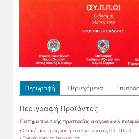
Περιγραφή
Περιεχόμενα
Επιπρόσ
Περιγραφή Προϊόντος
Σύστημα πολιτικής προστασίας οικογενειών & πολυμ
• Σκοπός και περιγραφή του Συστήματος (ΣΥ.Π.Π.Ο.)
• Γενικές οδηγίες λειτουργίας