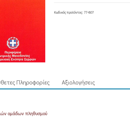
&
ΠΟΛΥΜΕΛΩΝ
Κωδικός προϊόντος:
77-807
ΟΜΑΔΩΝ
ΠΛΗΘΥΣΜΟΥ
ποσότητα
θετες Πληροφορίες
Aξιολογήσεις
ελών ομάδων πληθυσμού