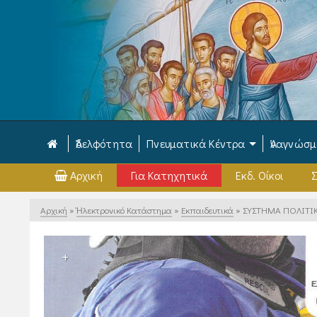
Ἀδελφότητα
Πνευματικά Κέντρα
Ἀναγνώσ
Αρχική
Για Κατηχητικά
Εκδ. Οίκοι
Σ
Αρχική
»
Ἠλεκτρονικό Κατάστημα
»
Εκπαιδευτικά
»
ΣΥΣΤΗΜΑ ΠΟΛΙΤΙ