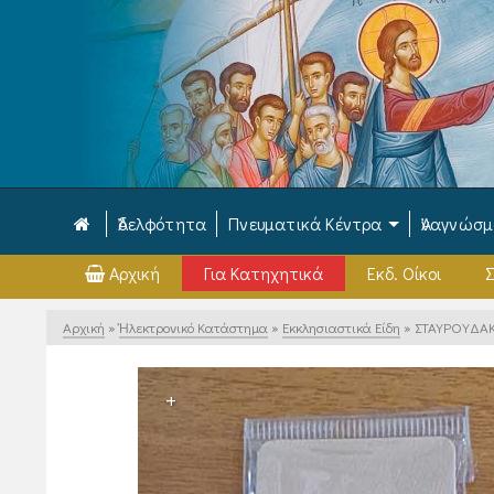
Ἀδελφότητα
Πνευματικά Κέντρα
Ἀναγνώσ
Αρχική
Για Κατηχητικά
Εκδ. Οίκοι
Σ
Αρχική
»
Ἠλεκτρονικό Κατάστημα
»
Εκκλησιαστικά Είδη
»
ΣΤΑΥΡΟΥΔΑΚ