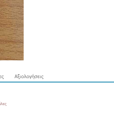
ες
Aξιολογήσεις
ύλες