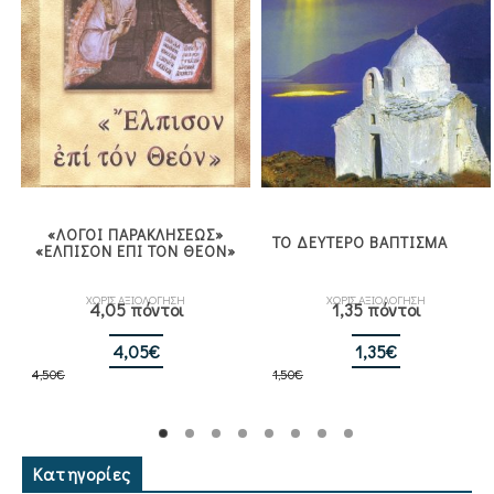
«ΛΟΓΟΙ ΠΑΡΑΚΛΗΣΕΩΣ»
ΤΟ ΔΕΥΤΕΡΟ ΒΑΠΤΙΣΜΑ
«ΕΛΠΙΣΟΝ ΕΠΙ ΤΟΝ ΘΕΟΝ»
ΧΩΡΙΣ ΑΞΙΟΛΟΓΗΣΗ
ΧΩΡΙΣ ΑΞΙΟΛΟΓΗΣΗ
4,05 πόντοι
1,35 πόντοι
Original
Η
Original
Η
4,05
€
1,35
€
4,50
€
price
τρέχουσα
1,50
€
price
τρέχουσα
was:
τιμή
was:
τιμή
4,50€.
είναι:
1,50€.
είναι:
4,05€.
1,35€.
Κατηγορίες