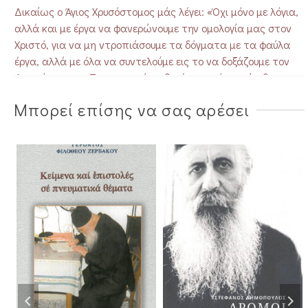
Δικαίως ο Άγιος Χρυσόστομος μάς λέγει: «Όχι μόνο με λόγια,
αλλά και με έργα να φανερώνουμε την ομολογία μας στον
Χριστό, για να μη ντροπιάσουμε τα δόγματα με τα φαύλα
έργα, αλλά με όλα να συντελούμε εις το να δοξάζουμε τον
Δεσπότη μας… Ποια συγγνώμη θα έχουμε, όταν είμεθα
χριστιανοί κατά το ήμισυ, δηλαδή μισοί με τον Χριστό και
Μπορεί επίσης να σας αρέσει
μισοί με τον Διάβολο;… Κανένα όφελος δεν έχουμε από την
πίστη μας, όταν ο βίος μας υπάρχει διεφθαρμένος…»