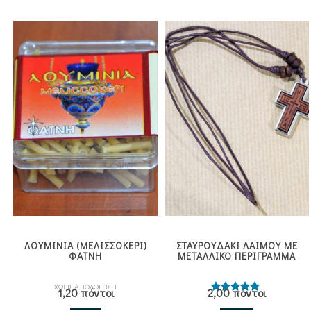
ΛΟΥΜΙΝΙΑ (ΜΕΛΙΣΣΟΚΕΡΙ)
ΣΤΑΥΡΟΥΔΑΚΙ ΛΑΙΜΟΥ ΜΕ
ΦΑΤΝΗ
ΜΕΤΑΛΛΙΚΟ ΠΕΡΙΓΡΑΜΜΑ
ΧΩΡΙΣ ΑΞΙΟΛΟΓΗΣΗ
1,20 πόντοι
2,00 πόντοι
Βαθμολογήθηκε
με
5.00