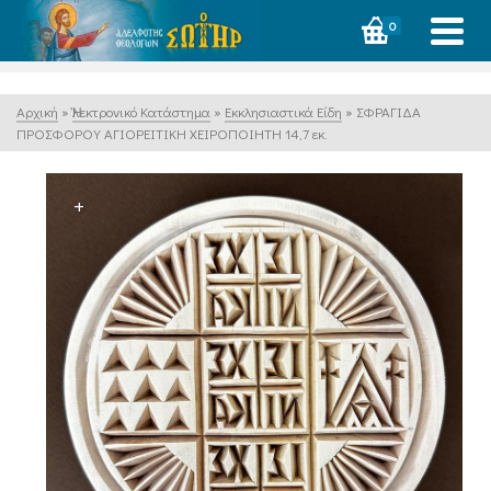
0
Αρχική
»
Ἠλεκτρονικό Κατάστημα
»
Εκκλησιαστικά Είδη
»
ΣΦΡΑΓΙΔΑ
ΠΡΟΣΦΟΡΟΥ ΑΓΙΟΡΕΙΤΙΚΗ ΧΕΙΡΟΠΟΙΗΤΗ 14,7 εκ.