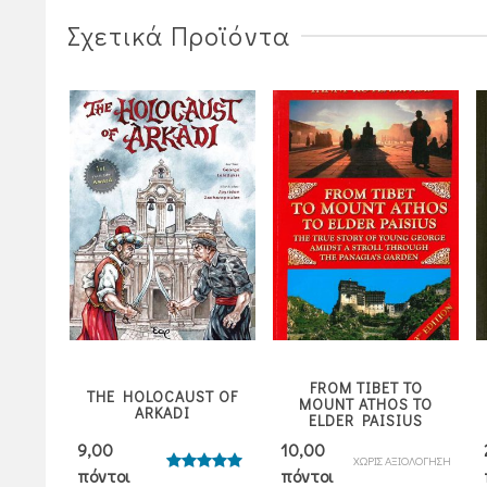
Σχετικά Προϊόντα
FROM TIBET TO
THE HOLOCAUST OF
OS
MOUNT ATHOS TO
ARKADI
ELDER PAISIUS
9,00
10,00
ΙΟΛΟΓΗΣΗ
ΧΩΡΙΣ ΑΞΙΟΛΟΓΗΣΗ
πόντοι
πόντοι
Βαθμολογήθηκε