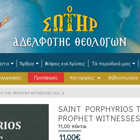
ματα
Ἄρθρα
Ἀπόψεις καὶ Κρίσεις
Τά περιοδικά μας
υγγραφείς
Προσφορές
Κατηγορίες
Βιβλιοπωλεία
S THE PROPHET WITNESSES VOL. 3
SAINT PORPHYRIOS 
PROPHET WITNESSES 
11,00 πόντοι
11,00
€