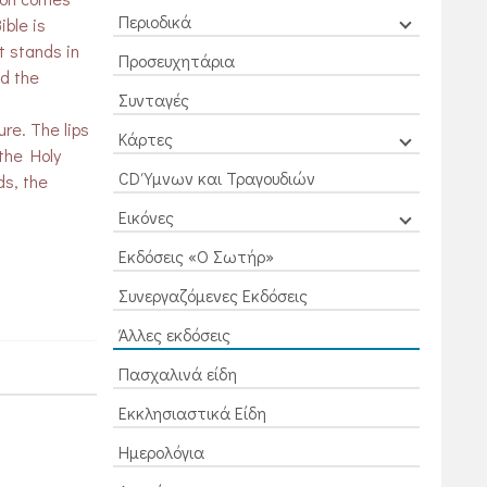
Περιοδικά
ible is
t stands in
Προσευχητάρια
nd the
Συνταγές
ure. The lips
Κάρτες
 the Holy
CD Ύμνων και Τραγουδιών
ds, the
Εικόνες
Εκδόσεις «Ο Σωτήρ»
Συνεργαζόμενες Εκδόσεις
Άλλες εκδόσεις
Πασχαλινά είδη
Εκκλησιαστικά Είδη
Ημερολόγια