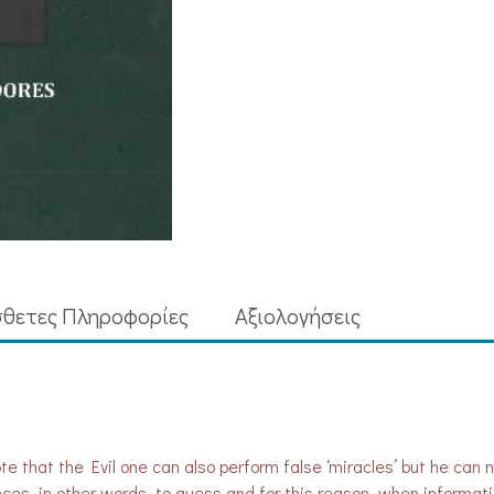
3
ποσότητα
θετες Πληροφορίες
Aξιολογήσεις
te that the Evil one can also perform false ‘miracles’ but he can 
ces, in other words, to guess and for this reason, when informa