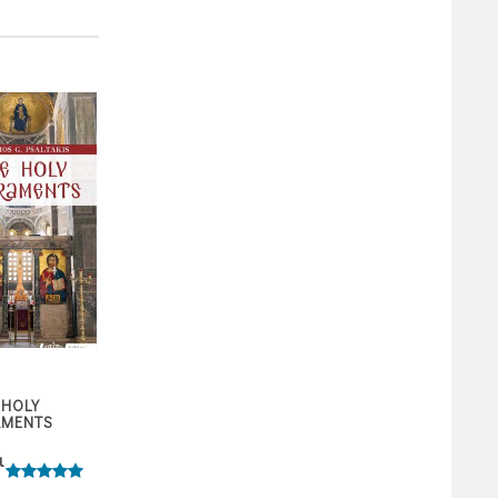
ELDER HADJI-GEORGE
 HOLY
“NOTRE PERE QUI E
THE ATHONITE 1809-
AMENTS
AUX CIEUX”
1886
ι
7,00
10,80
ΧΩΡΙΣ ΑΞΙΟΛΟΓΗΣΗ
ΧΩΡΙΣ ΑΞΙΟΛΟΓΗ
πόντοι
πόντοι
μολογήθηκε