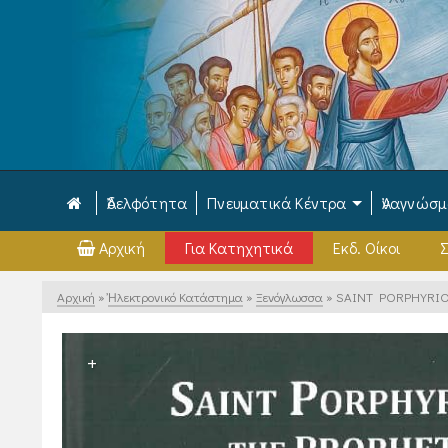
Ἀδελφότητα
Πνευματικά Κέντρα
Ἀναγνώσ
Αρχική
Για Κατηχητικά
Εκδ. Οίκοι
Σ
Αρχική
»
Ἠλεκτρονικό Κατάστημα
»
Ξενόγλωσσα
»
SAINT PORPHYRIO