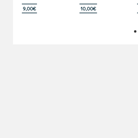
με
5.00
από 5
9,00
€
10,00
€