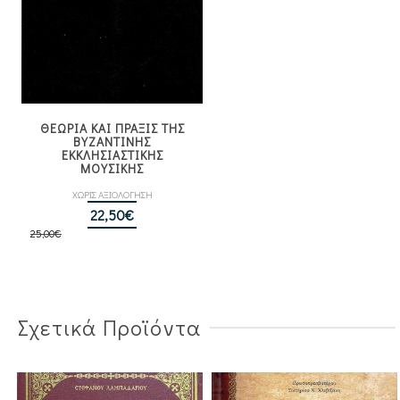
ΘΕΩΡΙΑ ΚΑΙ ΠΡΑΞΙΣ ΤΗΣ
ΒΥΖΑΝΤΙΝΗΣ
ΕΚΚΛΗΣΙΑΣΤΙΚΗΣ
ΜΟΥΣΙΚΗΣ
ΧΩΡΙΣ ΑΞΙΟΛΟΓΗΣΗ
Original
Η
22,50
€
25,00
€
price
τρέχουσα
was:
τιμή
25,00€.
είναι:
22,50€.
Σχετικά Προϊόντα