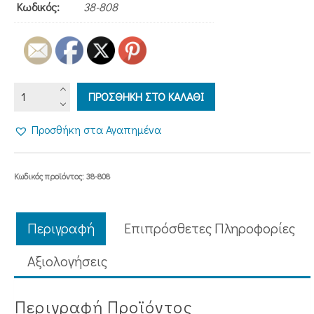
Κωδικός:
38-808
ΠΡΟΦΗΤΗΣ
ΠΡΟΣΘΗΚΗ ΣΤΟ ΚΑΛΑΘΙ
ΗΛΙΑΣ
Ο
Προσθήκη στα Αγαπημένα
ΕΝΣΑΡΚΟΣ
ΑΓΓΕΛΟΣ
ποσότητα
Κωδικός προϊόντος:
38-808
Περιγραφή
Επιπρόσθετες Πληροφορίες
Aξιολογήσεις
Περιγραφή Προϊόντος