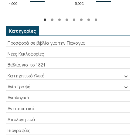
4,00
€
price
τρέχουσα
5,00
€
price
τρέχουσα
was:
τιμή
was:
τιμή
4,00€.
είναι:
5,00€.
είναι:
3,60€.
4,50€.
Κατηγορίες
Προσφορά σε βιβλία για την Παναγία
Νέες Κυκλοφορίες
Βιβλία για το 1821
Κατηχητικό Υλικό
Αγία Γραφή
Αγιολογικά
Αντιαιρετικά
Απολογητικά
Βιογραφίες