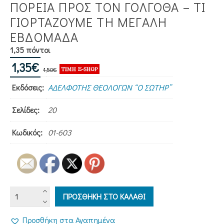
ΠΟΡΕΙΑ ΠΡΟΣ ΤΟΝ ΓΟΛΓΟΘΑ – ΤΙ
ΓΙΟΡΤΆΖΟΥΜΕ ΤΗ ΜΕΓΆΛΗ
ΕΒΔΟΜΆΔΑ
1,35 πόντοι
Original
Η
1,35
€
1,50
€
price
τρέχουσα
Εκδόσεις:
ΑΔΕΛΦΟΤΗΣ ΘΕΟΛΟΓΩΝ “Ο ΣΩΤΗΡ”
was:
τιμή
1,50€.
είναι:
Σελίδες:
20
1,35€.
Κωδικός:
01-603
ΠΟΡΕΙΑ
ΠΡΟΣΘΗΚΗ ΣΤΟ ΚΑΛΑΘΙ
ΠΡΟΣ
ΤΟΝ
Προσθήκη στα Αγαπημένα