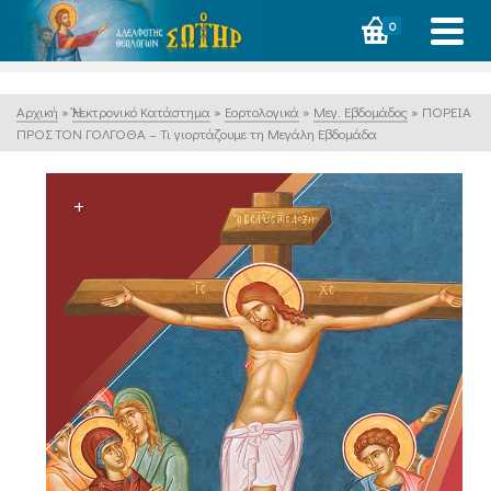
0
Αρχική
»
Ἠλεκτρονικό Κατάστημα
»
Εορτολογικά
»
Μεγ. Εβδομάδος
»
ΠΟΡΕΙΑ
ΠΡΟΣ ΤΟΝ ΓΟΛΓΟΘΑ – Τι γιορτάζουμε τη Μεγάλη Εβδομάδα