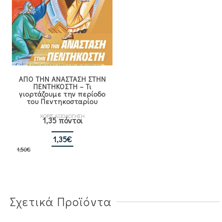
ΑΠΟ ΤΗΝ ΑΝΑΣΤΑΣΗ ΣΤΗΝ
ΠΕΝΤΗΚΟΣΤΗ – Τι
γιορτάζουμε την περίοδο
του Πεντηκοσταρίου
ΧΩΡΙΣ ΑΞΙΟΛΟΓΗΣΗ
1,35 πόντοι
Original
Η
1,35
€
1,50
€
price
τρέχουσα
was:
τιμή
1,50€.
είναι:
1,35€.
Σχετικά Προϊόντα