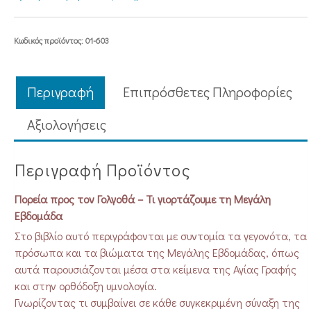
ΓΟΛΓΟΘΑ
-
Τι
Κωδικός προϊόντος:
01-603
γιορτάζουμε
τη
Μεγάλη
Περιγραφή
Επιπρόσθετες Πληροφορίες
Εβδομάδα
ποσότητα
Aξιολογήσεις
Περιγραφή Προϊόντος
Πορεία προς τον Γολγοθά – Τι γιορτάζουμε τη Μεγάλη
Εβδομάδα
Στο βιβλίο αυτό περιγράφονται με συ­ντομία τα γεγονότα, τα
πρόσωπα και τα βιώματα της Μεγάλης Εβδομάδας, όπως
αυτά παρουσιάζονται μέσα στα κείμενα της Αγίας Γραφής
και στην ορθόδοξη υμνολογία.
Γνωρίζοντας τι συμβαίνει σε κάθε συγκεκριμένη σύναξη της