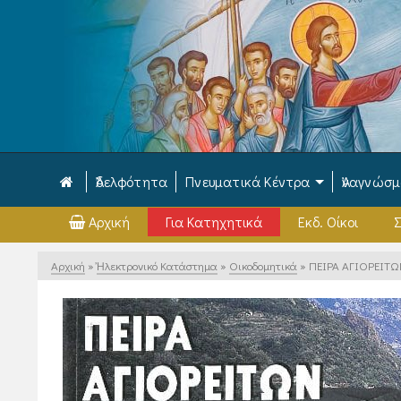
Ἀδελφότητα
Πνευματικά Κέντρα
Ἀναγνώσ
Αρχική
Για Κατηχητικά
Εκδ. Οίκοι
Σ
Αρχική
»
Ἠλεκτρονικό Κατάστημα
»
Οικοδομητικά
»
ΠΕΙΡΑ ΑΓΙΟΡΕΙΤ