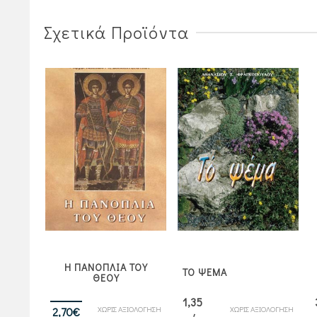
Σχετικά Προϊόντα
Η ΠΑΝΟΠΛΙΑ ΤΟΥ
ΙΣΑΙ;
ΤΟ ΨΕΜΑ
ΘΕΟΥ
1,35
Original
Η
ΧΩΡΙΣ ΑΞΙΟΛΟΓΗΣΗ
ΧΩΡΙΣ ΑΞΙΟΛΟΓΗΣΗ
2,70
€