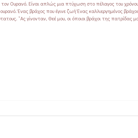
ε τον Ουρανό. Είναι απλώς μια πτύχωση στο πέλαγος του χρόνου
ουρανό. Ένας βράχος που έγινε ζωή Ένας καλλιεργημένος βράχο
ατους. ῎Ας γίνονταν, Θεέ μου, οι όποιοι βράχοι της πατρίδας μα