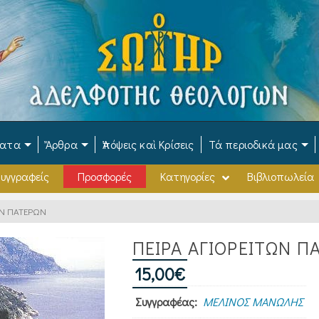
ματα
Ἄρθρα
Ἀπόψεις καὶ Κρίσεις
Τά περιοδικά μας
υγγραφείς
Προσφορές
Κατηγορίες
Βιβλιοπωλεία
ΩΝ ΠΑΤΕΡΩΝ
ΠΕΙΡΑ ΑΓΙΟΡΕΙΤΩΝ Π
15,00
€
Συγγραφέας:
ΜΕΛΙΝΟΣ ΜΑΝΩΛΗΣ