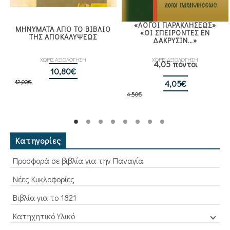
«ΛΟΓΟΙ ΠΑΡΑΚΛΗΣΕΩΣ»
ΜΗΝΥΜΑΤΑ ΑΠΟ ΤΟ ΒΙΒΛΙΟ
«ΟΙ ΣΠΕΙΡΟΝΤΕΣ ΕΝ
ΤΗΣ ΑΠΟΚΑΛΥΨΕΩΣ
ΔΑΚΡΥΣΙΝ…»
ΧΩΡΙΣ ΑΞΙΟΛΟΓΗΣΗ
ΧΩΡΙΣ ΑΞΙΟΛΟΓΗΣΗ
4,05 πόντοι
Original
Η
10,80
€
12,00
€
price
τρέχουσα
Original
Η
4,05
€
was:
τιμή
4,50
€
price
τρέχουσα
12,00€.
είναι:
was:
τιμή
10,80€.
4,50€.
είναι:
4,05€.
Κατηγορίες
Προσφορά σε βιβλία για την Παναγία
Νέες Κυκλοφορίες
Βιβλία για το 1821
Κατηχητικό Υλικό