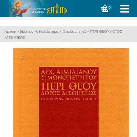
0
Αρχική
»
Ἠλεκτρονικό Κατάστημα
»
Οικοδομητικά
»
ΠΕΡΙ ΘΕΟΥ ΛΟΓΟΣ
ΑΙΣΘΗΣΕΩΣ