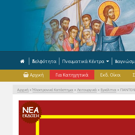
Ἀδελφότητα
Πνευματικά Κέντρα
Ἀναγνώσ
Αρχική
Για Κατηχητικά
Εκδ. Οίκοι
Σ
Αρχική
»
Ἠλεκτρονικό Κατάστημα
»
Λειτουργικά
»
Εγκόλπια
»
ΠΑΝΤΕΛ