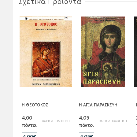
Σχετικά Προϊόντα
ΗΣ
Η ΘΕΟΤΟΚΟΣ
Η ΑΓΙΑ ΠΑΡΑΣΚΕΥΗ
4,00
4,05
ΧΩΡΙΣ ΑΞΙΟΛΟΓΗΣΗ
ΧΩΡΙΣ ΑΞΙΟΛΟΓΗΣΗ
πόντοι
πόντοι
ήθηκε
00
5
Original
Η
4,00
€
4,05
€