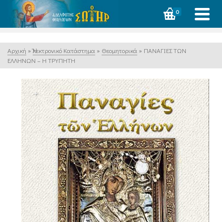
0
Αρχική
»
Ἠλεκτρονικό Κατάστημα
»
Θεομητορικά
»
ΠΑΝΑΓΙΕΣ ΤΩΝ
ΕΛΛΗΝΩΝ – Η ΤΡΥΠΗΤΗ