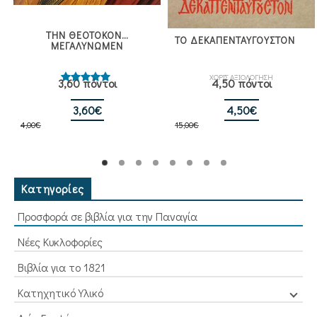
ΤΗΝ ΘΕΟΤΟΚΟΝ…
ΤΟ ΔΕΚΑΠΕΝΤΑΥΓΟΥΣΤΟΝ
ΜΕΓΑΛΥΝΩΜΕΝ
ΧΩΡΙΣ ΑΞΙΟΛΟΓΗΣΗ
3,60 πόντοι
4,50 πόντοι
Βαθμολογήθηκε
με
5.00
από 5
Original
Η
Original
Η
3,60
€
4,50
€
4,00
€
price
τρέχουσα
15,00
€
price
τρέχουσα
was:
τιμή
was:
τιμή
4,00€.
είναι:
15,00€.
είναι:
3,60€.
4,50€.
Κατηγορίες
Προσφορά σε βιβλία για την Παναγία
Νέες Κυκλοφορίες
Βιβλία για το 1821
Κατηχητικό Υλικό