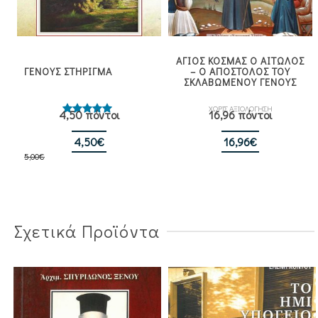
ΑΓΙΟΣ ΚΟΣΜΑΣ Ο ΑΙΤΩΛΟΣ
ΓΕΝΟΥΣ ΣΤΗΡΙΓΜΑ
– Ο ΑΠΟΣΤΟΛΟΣ ΤΟΥ
ΣΚΛΑΒΩΜΕΝΟΥ ΓΕΝΟΥΣ
ΧΩΡΙΣ ΑΞΙΟΛΟΓΗΣΗ
4,50 πόντοι
16,96 πόντοι
Βαθμολογήθηκε
με
5.00
από 5
Original
Η
4,50
€
16,96
€
5,00
€
price
τρέχουσα
was:
τιμή
5,00€.
είναι:
4,50€.
Σχετικά Προϊόντα