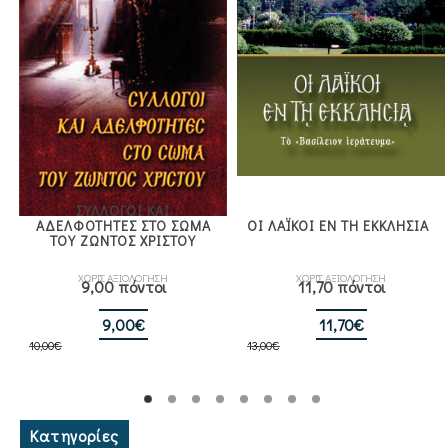
ΣΥΛΛΟΓΟΙ ΚΑΙ
ΑΔΕΛΦΟΤΗΤΕΣ ΣΤΟ ΣΩΜΑ
ΟΙ ΛΑΪΚΟΙ ΕΝ ΤΗ ΕΚΚΛΗΣΙΑ
ΤΟΥ ΖΩΝΤΟΣ ΧΡΙΣΤΟΥ
ΧΩΡΙΣ ΑΞΙΟΛΟΓΗΣΗ
ΧΩΡΙΣ ΑΞΙΟΛΟΓΗΣΗ
9,00 πόντοι
11,70 πόντοι
Original
Η
Original
Η
9,00
€
11,70
€
10,00
€
price
τρέχουσα
13,00
€
price
τρέχουσα
was:
τιμή
was:
τιμή
10,00€.
είναι:
13,00€.
είναι:
9,00€.
11,70€.
Κατηγορίες