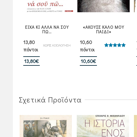
ΕΙΧΑ ΚΙ ΑΛΛΑ ΝΑ ΣΟΥ
«ΑΚΟΥΣΕ ΚΑΛΟ ΜΟΥ
ΠΩ…
ΠΑΙΔΙ»
13,80
10,60
ΧΩΡΙΣ ΑΞΙΟΛΟΓΗΣΗ
πόντοι
πόντοι
Βαθμολογήθηκε
με
5.00
από 5
13,80
€
10,60
€
Σχετικά Προϊόντα