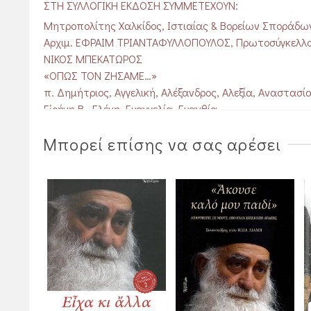
ΣΤΗ ΣΥΛΛΟΓΙΚΗ ΕΚΔΟΣΗ ΣΥΜΜΕΤΕΧΟΥΝ:
Μητροπολίτης Χαλκίδος, Ιστιαίας & Βορείων Σπορά
Αρχιμ. ΕΦΡΑΙΜ ΤΡΙΑΝΤΑΦΥΛΛΟΠΟΥΛΟΣ, Πρωτοσύγκελλ
ΝΙΚΟΣ ΜΠΕΚΑΤΩΡΟΣ
«ΟΠΩΣ ΤΟΝ ΖΗΣΑΜΕ…»
π. Δημήτριος, Aγγελική, Aλέξανδρος, Aλεξία, Aναστασία
Εἰρήνη Β., Eλένη, Ευαγγελία, Ευανθία,
Κώστας, Μαρία, Μαρία Τ., Ματίνα, Μορφούλα, Μόρφω,
Μπορεί επίσης να σας αρέσει
ΠΡΟΛΟΓΟΣ – ΕΠΙΜΕΛΕΙΑ:
ΗΛΙΑΣ ΛΙΑΜΗΣ, Δρ Θεολογίας, Μουσικολόγος, Συγγραφέ