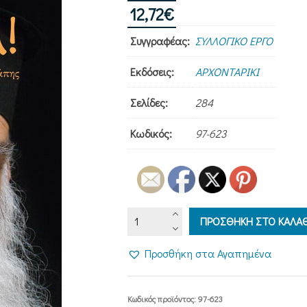
12,72
€
Συγγραφέας:
ΣΥΛΛΟΓΙΚΟ ΕΡΓΟ
Εκδόσεις:
ΑΡΧΟΝΤΑΡΙΚΙ
Σελίδες:
284
Κωδικός:
97-623
ΟΠΩΣ
ΠΡΟΣΘΗΚΗ ΣΤΟ ΚΑΛΑΘ
ΤΟΝ
ΕΖΗΣΑ!
Προσθήκη στα Αγαπημένα
-
Άγνωστες
στιγμές
Κωδικός προϊόντος:
97-623