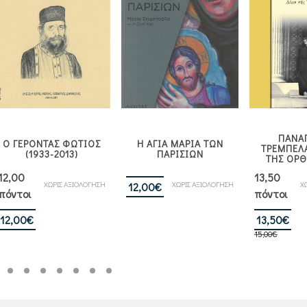
ΠΑΝΑ
Ο ΓΕΡΟΝΤΑΣ ΦΩΤΙΟΣ
Η ΑΓΙΑ ΜΑΡΙΑ ΤΩΝ
ΤΡΕΜΠΕΛ
(1933-2013)
ΠΑΡΙΣΙΩΝ
ΤΗΣ ΟΡ
12,00
13,50
ΧΩΡΙΣ ΑΞΙΟΛΟΓΗΣΗ
ΧΩΡΙΣ ΑΞΙΟΛΟΓΗΣΗ
Χ
12,00
€
πόντοι
πόντοι
Ori
Η
12,00
€
13,50
€
15,00
€
pri
τρ
wa
τιμ
15,
είν
13,