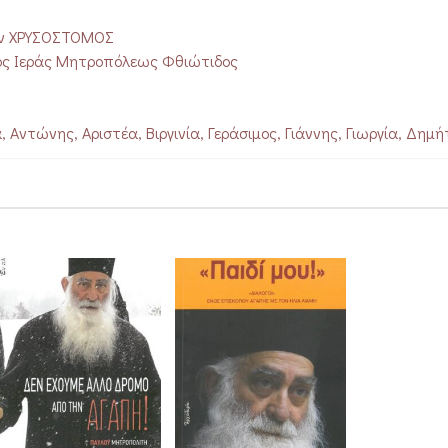
δων ΧΡΥΣΟΣΤΟΜΟΣ
ος Ιεράς Μητροπόλεως Φθιώτιδος
, Aντώνης, Aριστέα, Βιργινία, Γεράσιμος, Γιάννης, Γιωργία, Δημή
 Παναγιώτης, Πέτρος, Στράτος, Τατιάνα, Φανή, Χαρά, Χρυσάν
ας