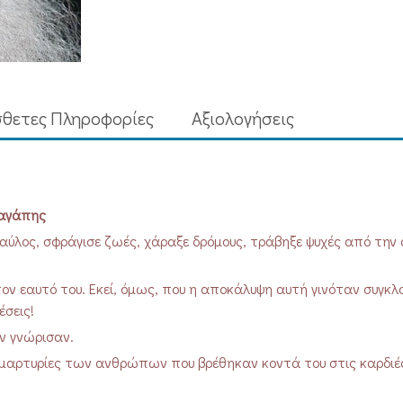
ενός
Επισκόπου
αγάπης
ποσότητα
θετες Πληροφορίες
Aξιολογήσεις
 αγάπης
αύλος, σφράγισε ζωές, χάραξε δρόμους, τράβηξε ψυχές από την 
ον εαυτό του. Εκεί, όμως, που η αποκάλυψη αυτή γινόταν συγκλο
έσεις!
ον γνώρισαν.
τις μαρτυρίες των ανθρώπων που βρέθηκαν κοντά του στις καρδιέ