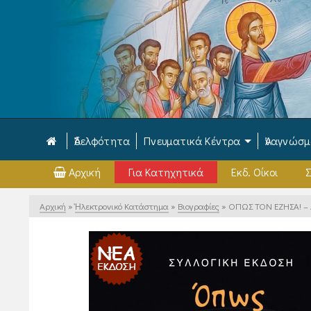
Ἀδελφότητα
Πνευματικά Κέντρα
Ἀναγνώσ
Αρχική
Για Κατηχητικά
Εκδ. Οίκοι
Σ
Αρχική
»
Ἠλεκτρονικό Κατάστημα
»
Βιογραφίες
»
ΟΠΩΣ ΤΟΝ ΕΖΗΣΑ! – Α