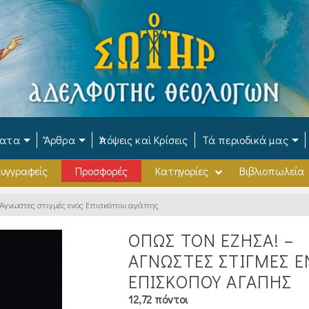
ματα
Ἄρθρα
Ἀπόψεις καὶ Κρίσεις
Τά περιοδικά μας
υγγραφείς
Προσφορές
Κατηγορίες
Βιβλιοπωλεία
γνωστες στιγμές ενός Επισκόπου αγάπης
ΟΠΩΣ ΤΟΝ ΕΖΗΣΑ! –
ΑΓΝΩΣΤΕΣ ΣΤΙΓΜΈΣ Ε
ΕΠΙΣΚΌΠΟΥ ΑΓΆΠΗΣ
12,72 πόντοι