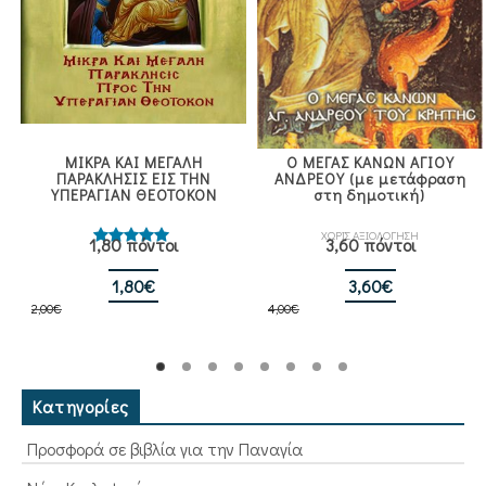
ΜΙΚΡΑ ΚΑΙ ΜΕΓΑΛΗ
Ο ΜΕΓΑΣ ΚΑΝΩΝ ΑΓΙΟΥ
ΠΑΡΑΚΛΗΣΙΣ ΕΙΣ ΤΗΝ
ΑΝΔΡΕΟΥ (με μετάφραση
ΥΠΕΡΑΓΙΑΝ ΘΕΟΤΟΚΟΝ
στη δημοτική)
ΧΩΡΙΣ ΑΞΙΟΛΟΓΗΣΗ
1,80 πόντοι
3,60 πόντοι
Βαθμολογήθηκε
με
5.00
από 5
Original
Η
Original
Η
1,80
€
3,60
€
2,00
€
price
τρέχουσα
4,00
€
price
τρέχουσα
was:
τιμή
was:
τιμή
2,00€.
είναι:
4,00€.
είναι:
1,80€.
3,60€.
Κατηγορίες
Προσφορά σε βιβλία για την Παναγία