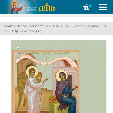
0
Αρχική
»
Ἠλεκτρονικό Κατάστημα
»
Λειτουργικά
»
Εγκόλπια
»
Ο ΑΚΑΘΙΣΤΟΣ
ΥΜΝΟΣ (με 24 αγιογραφίες)