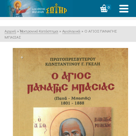
0
Αρχική
»
Ἠλεκτρονικό Κατάστημα
»
Αγιολογικά
»
Ο ΑΓΙΟΣ ΠΑΝΑΓΗΣ
ΜΠΑΣΙΑΣ