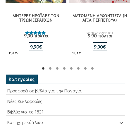
ΜΗΤΕΡΕΣ ΗΡΩΪΔΕΣ ΤΩΝ
ΜΑΤΩΜΕΝΗ ΑΡΧΟΝΤΙΣΣΑ (Η
ΤΡΙΩΝ ΙΕΡΑΡΧΩΝ
ΑΓΙΑ ΠΕΡΠΕΤΟΥΑ)
ΧΩΡΙΣ ΑΞΙΟΛΟΓΗΣΗ
9,90 πόντοι
9,90 πόντοι
Βαθμολογήθηκε
με
5.00
από 5
Original
Η
Original
Η
9,90
€
9,90
€
11,00
€
price
τρέχουσα
11,00
€
price
τρέχουσα
was:
τιμή
was:
τιμή
11,00€.
είναι:
11,00€.
είναι:
9,90€.
9,90€.
Κατηγορίες
Προσφορά σε βιβλία για την Παναγία
Νέες Κυκλοφορίες
Βιβλία για το 1821
Κατηχητικό Υλικό