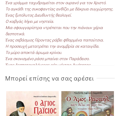
Ένα γράμμα ταχυδρομείται στον ουρανό για τον Χριστό.
Το αγκάθι της συκοφαντίας ανθίζει με δάκρυα συγχώρησης.
Ένας ξυπόλυτος Διευθυντής θεολογεί.
Ο καβγάς λήγει με νηστεία.
Μια σφουγγαρίστρα ντρέπεται που την πιάνουν χέρια
δεσποτικά.
Ένας σεβάσμιος Γέροντας ράβει φθαρμένα παπούτσια.
Η προσευχή μετατρέπει την ανομβρία σε καταιγίδα.
Το μύρο αποκτά άρωμα κρίνου.
Ένα σκονισμένο ράσο μπαίνει στον Παράδεισο.
Ένας Δεσποτοκαλόγερος ρέει νέκταρ Αγιότητας.
Ένας Άγιος σε περιμένει υπομονετικά.
Μπορεί επίσης να σας αρέσει
Ο Άγιος Νεκτάριος ο Θαυματουργός από τον ουρανό
βρίσκεται κοντά σου στο λεπτό ολοταχώς!
Συνοδεύεται από CD που περιέχει αφήγηση αποσπασμάτων
του βιβλίου, καθώς και τον Ύμνο προς την Παναγία «Ἁγνή
Παρθένε Δέσποινα», τον οποίο έγραψε ο ίδιος ο Άγιος
Νεκτάριος. Τον Ύμνο ψέλνουν τα παιδιά από τον Παιδικό
Βυζαντινό Χορό του Δημοτικού Σχολείου Αμαρουσίου των