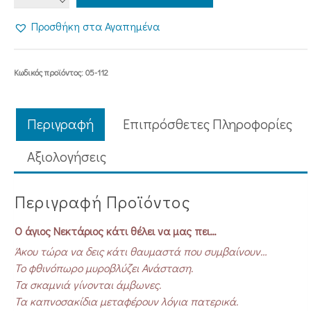
ΑΓΙΟΣ
ΝΕΚΤΑΡΙΟΣ
Προσθήκη στα Αγαπημένα
ΚΑΤΙ
ΘΕΛΕΙ
ΝΑ
Κωδικός προϊόντος:
05-112
ΜΑΣ
ΠΕΙ...
ποσότητα
Περιγραφή
Επιπρόσθετες Πληροφορίες
Aξιολογήσεις
Περιγραφή Προϊόντος
Ο άγιος Νεκτάριος κάτι θέλει να μας πει…
Άκου τώρα να δεις κάτι θαυμαστά που συμβαίνουν…
Το φθινόπωρο μυροβλύζει Ανάσταση.
Τα σκαμνιά γίνονται άμβωνες.
Τα καπνοσακίδια μεταφέρουν λόγια πατερικά.