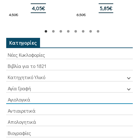
Original
Η
Original
Η
4,05
€
5,85
€
4,50
€
price
τρέχουσα
6,50
€
price
τρέχουσα
was:
τιμή
was:
τιμή
4,50€.
είναι:
6,50€.
είναι:
4,05€.
5,85€.
Κατηγορίες
Νέες Κυκλοφορίες
Βιβλία για το 1821
Κατηχητικό Υλικό
Αγία Γραφή
Αγιολογικά
Αντιαιρετικά
Απολογητικά
Βιογραφίες