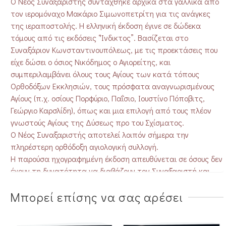
Ο Νέος Συναξαριστής συντάχθηκε αρχικά στα γαλλικά από
τον ιερομόναχο Μακάριο Σιμωνοπετρίτη για τις ανάγκες
της ιεραποστολής. Η ελληνική έκδοση έγινε σε δώδεκα
τόμους από τις εκδόσεις “Ίνδικτος”. Βασίζεται στο
Συναξάριον Κωνσταντινουπόλεως, με τις προεκτάσεις που
είχε δώσει ο όσιος Νικόδημος ο Αγιορείτης, και
συμπεριλαμβάνει όλους τους Αγίους των κατά τόπους
Ορθοδόξων Εκκλησιών, τους πρόσφατα αναγνωρισμένους
Αγίους (π.χ. οσίους Πορφύριο, Παΐσιο, Ιουστίνο Πόποβιτς,
Γεώργιο Καρσλίδη), όπως και μια επιλογή από τους πλέον
γνωστούς Αγίους της Δύσεως προ του Σχίσματος.
Ο Νέος Συναξαριστής αποτελεί λοιπόν σήμερα την
πληρέστερη ορθόδοξη αγιολογική συλλογή.
Η παρούσα ηχογραφημένη έκδοση απευθύνεται σε όσους δεν
έχουν τη δυνατότητα να διαβάζουν τον Συναξαριστή και
θέλουν εντούτοις να έχουν μια καθημερινή συναναστροφή
Μπορεί επίσης να σας αρέσει
με τους εν ουρανό φίλους και προστάτες μας, ώστε να
γίνουν έτσι συμπολίτες των Αγίων και οικείοι του Θεού.
Αποτελείται από 12 CD.