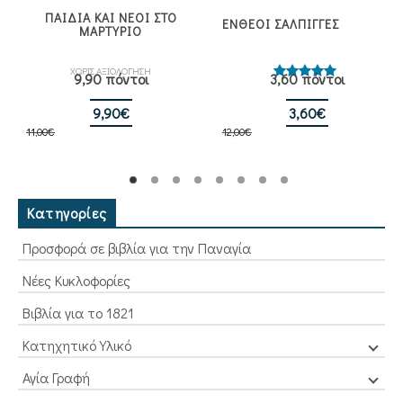
ΠΑΙΔΙΑ ΚΑΙ ΝΕΟΙ ΣΤΟ
ΕΝΘΕΟΙ ΣΑΛΠΙΓΓΕΣ
ΜΑΡΤΥΡΙΟ
ΧΩΡΙΣ ΑΞΙΟΛΟΓΗΣΗ
9,90 πόντοι
3,60 πόντοι
Βαθμολογήθηκε
με
5.00
Original
Η
από 5
Original
Η
9,90
€
3,60
€
11,00
€
price
τρέχουσα
12,00
€
price
τρέχουσα
was:
τιμή
was:
τιμή
11,00€.
είναι:
12,00€.
είναι:
9,90€.
3,60€.
Κατηγορίες
Προσφορά σε βιβλία για την Παναγία
Νέες Κυκλοφορίες
Βιβλία για το 1821
Κατηχητικό Υλικό
Αγία Γραφή