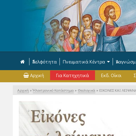
Ἀδελφότητα
Πνευματικά Κέντρα
Ἀναγνώσ
Αρχική
Για Κατηχητικά
Εκδ. Οίκοι
Σ
Αρχική
»
Ἠλεκτρονικό Κατάστημα
»
Θεολογικά
»
ΕΙΚΟΝΕΣ ΚΑΙ ΛΕΙΨΑΝ