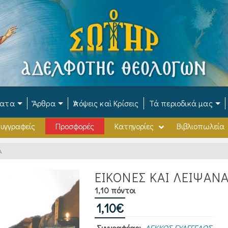
ματα
Ἄρθρα
Ἀπόψεις καὶ Κρίσεις
Τά περιοδικά μας
υγγραφείς
Προσφορές
Κατηγορίες
Βιβλιοπωλεία
Α
ΕΙΚΟΝΕΣ ΚΑΙ ΛΕΙΨΑΝ
1,10 πόντοι
1,10
€
Συγγραφέας:
ΛΕΚΚΟΣ ΕΥΑΓΓΕΛΟΣ