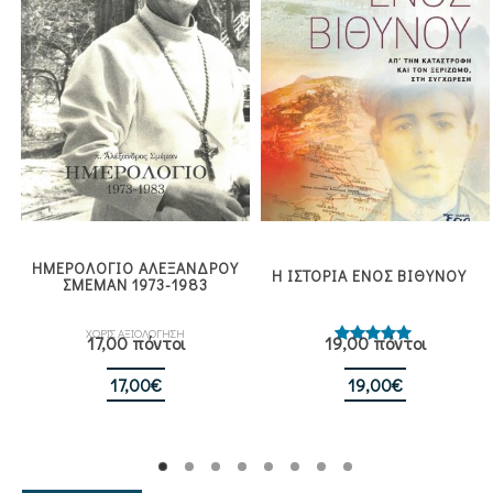
ΗΜΕΡΟΛΟΓΙΟ ΑΛΕΞΑΝΔΡΟΥ
Η ΙΣΤΟΡΙΑ ΕΝΟΣ ΒΙΘΥΝΟΥ
ΣΜΕΜΑΝ 1973-1983
ΧΩΡΙΣ ΑΞΙΟΛΟΓΗΣΗ
17,00 πόντοι
19,00 πόντοι
Βαθμολογήθηκε
με
5.00
από 5
17,00
€
19,00
€