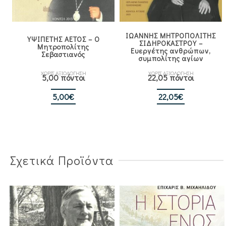
ΙΩΑΝΝΗΣ ΜΗΤΡΟΠΟΛΙΤΗΣ
ΥΨΙΠΕΤΗΣ ΑΕΤΟΣ – Ο
ΣΙΔΗΡΟΚΑΣΤΡΟΥ –
Μητροπολίτης
Ευεργέτης ανθρώπων,
Σεβαστιανός
συμπολίτης αγίων
ΧΩΡΙΣ ΑΞΙΟΛΟΓΗΣΗ
ΧΩΡΙΣ ΑΞΙΟΛΟΓΗΣΗ
5,00 πόντοι
22,05 πόντοι
5,00
€
22,05
€
Σχετικά Προϊόντα