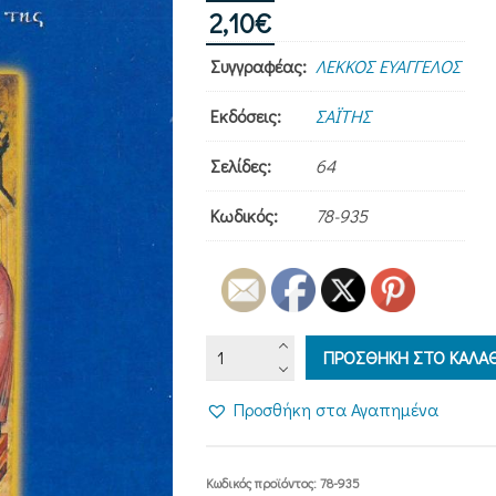
2,10
€
Συγγραφέας:
ΛΕΚΚΟΣ ΕΥΑΓΓΕΛΟΣ
Εκδόσεις:
ΣΑΪΤΗΣ
Σελίδες:
64
Κωδικός:
78-935
Η
ΠΡΟΣΘΗΚΗ ΣΤΟ ΚΑΛΑΘ
ΥΠΑΠΑΝΤΗ
ΤΟΥ
Προσθήκη στα Αγαπημένα
ΚΥΡΙΟΥ
(ΤΟ
ΓΕΓΟΝΟΣ
Κωδικός προϊόντος:
78-935