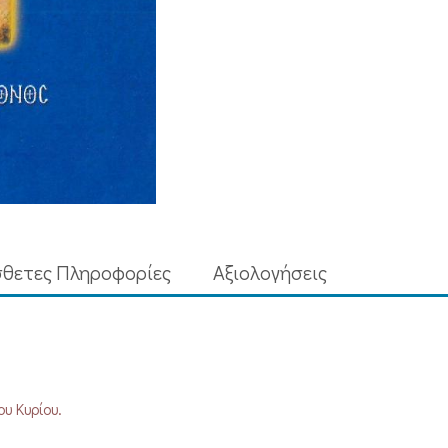
ΚΑΙ
ΤΟ
ΝΟΗΜΑ
ΤΗΣ)
35
ποσότητα
θετες Πληροφορίες
Aξιολογήσεις
υ Κυρίου.