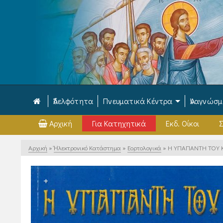
Ἀδελφότητα
Πνευματικά Κέντρα
Ἀναγνώσ
Αρχική
Για Κατηχητικά
Εκδ. Οίκοι
Σ
Αρχική
»
Ἠλεκτρονικό Κατάστημα
»
Εορτολογικά
»
Η ΥΠΑΠΑΝΤΗ ΤΟΥ Κ