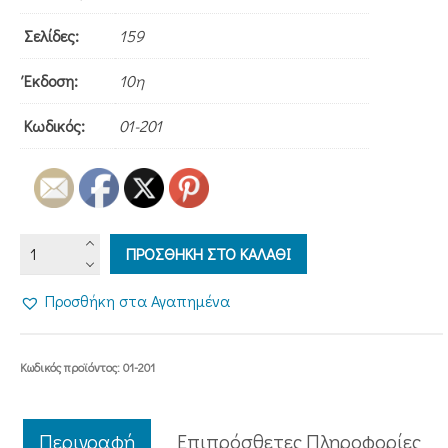
3,15€.
Σελίδες:
159
Έκδοση:
10η
Κωδικός:
01-201
ΟΙ
ΠΡΟΣΘΗΚΗ ΣΤΟ ΚΑΛΑΘΙ
ΤΡΕΙΣ
ΦΙΛΟΙ
Προσθήκη στα Αγαπημένα
ποσότητα
Κωδικός προϊόντος:
01-201
Περιγραφή
Επιπρόσθετες Πληροφορίες