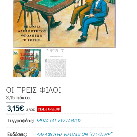
ΟΙ ΤΡΕΙΣ ΦΙΛΟΙ
3,15 πόντοι
Original
Η
3,15
€
3,50
€
price
τρέχουσα
Συγγραφέας:
ΜΠΑΣΤΑΣ ΕΥΣΤΑΘΙΟΣ
was:
τιμή
3,50€.
είναι:
Εκδόσεις:
ΑΔΕΛΦΟΤΗΣ ΘΕΟΛΟΓΩΝ “Ο ΣΩΤΗΡ”