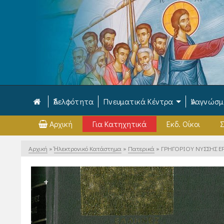
Ἀδελφότητα
Πνευματικά Κέντρα
Ἀναγνώσ
Αρχική
Για Κατηχητικά
Εκδ. Οίκοι
Σ
Αρχική
»
Ἠλεκτρονικό Κατάστημα
»
Πατερικά
»
ΓΡΗΓΟΡΙΟΥ ΝΥΣΣΗΣ ΕΡΓ