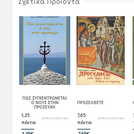
Σχετικά Προϊόντα
ΡΟΣ
ΠΩΣ ΣΥΓΚΕΝΤΡΩΝΕΤΑΙ
ΤΟΝ
Ο ΝΟΥΣ ΣΤΗΝ
ΠΡΟΣΕΛΘΕΤΕ
 μην
ΠΡΟΣΕΥΧΗ
ε)
1,35
7,65
ΙΟΛΟΓΗΣΗ
ΧΩΡΙΣ ΑΞΙΟΛΟΓΗΣΗ
ΧΩΡΙΣ ΑΞΙΟΛΟΓΗΣΗ
πόντοι
πόντοι
Original
Η
Original
Η
1,35
€
7,65
€