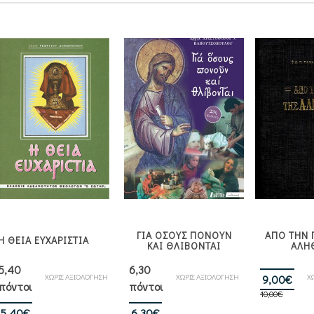
ΓΙΑ ΟΣΟΥΣ ΠΟΝΟΥΝ
ΑΠΟ ΤΗΝ 
Η ΘΕΙΑ ΕΥΧΑΡΙΣΤΙΑ
ΚΑΙ ΘΛΙΒΟΝΤΑΙ
ΑΛΗ
5,40
6,30
ΧΩΡΙΣ ΑΞΙΟΛΟΓΗΣΗ
ΧΩΡΙΣ ΑΞΙΟΛΟΓΗΣΗ
Orig
Η
Χ
9,00
€
πόντοι
πόντοι
10,00
€
pric
τρέ
Original
Η
Original
Η
was
τιμ
5,40
€
6,30
€