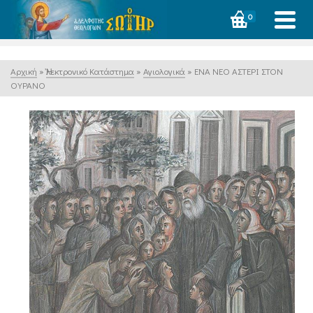
0
Αρχική
»
Ἠλεκτρονικό Κατάστημα
»
Αγιολογικά
»
ΕΝΑ ΝΕΟ ΑΣΤΕΡΙ ΣΤΟΝ
ΟΥΡΑΝΟ