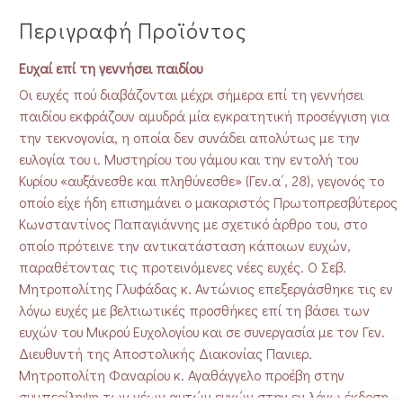
Περιγραφή Προϊόντος
Ευχαί επί τη γεννήσει παιδίου
Οι ευχές πού διαβάζονται μέχρι σήμερα επί τη γεννήσει
παιδίου εκφράζουν αμυδρά μία εγκρατητική προσέγγιση για
την τεκνογονία, η οποία δεν συνάδει απολύτως με την
ευλογία του ι. Μυστηρίου του γάμου και την εντολή του
Κυρίου «αυξάνεσθε και πληθύνεσθε» (Γεν.α΄, 28), γεγονός το
οποίο είχε ήδη επισημάνει ο μακαριστός Πρωτοπρεσβύτερος
Κωνσταντίνος Παπαγιάννης με σχετικό ἀρθρο του, στο
οποίο πρότεινε την αντικατάσταση κάποιων ευχών,
παραθέτοντας τις προτεινόμενες νέες ευχές. Ο Σεβ.
Μητροπολίτης Γλυφάδας κ. Αντώνιος επεξεργάσθηκε τις εν
λόγω ευχές με βελτιωτικές προσθήκες επί τη βάσει των
ευχών του Μικρού Ευχολογίου και σε συνεργασία με τον Γεν.
Διευθυντή της Αποστολικής Διακονίας Πανιερ.
Μητροπολίτη Φαναρίου κ. Αγαθάγγελο προέβη στην
συμπερίληψη των νέων αυτών ευχών στην εν λόγω έκδοση.