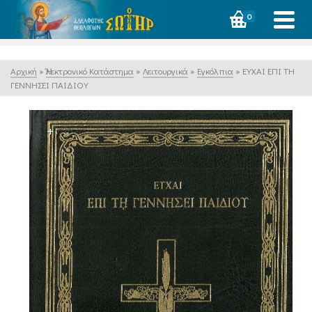
0
Αρχική
»
Ἠλεκτρονικό Κατάστημα
»
Λειτουργικά
»
Εγκόλπια
»
ΕΥΧΑΙ ΕΠΙ ΤΗ
ΓΕΝΝΗΣΕΙ ΠΑΙΔΙΟΥ