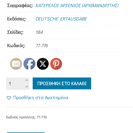
Συγγραφέας:
ΚΑΤΕΡΕΛΟΣ ΑΡΣΕΝΙΟΣ (ΑΡΧΙΜΑΝΔΡΙΤΗΣ)
Εκδόσεις:
DEUTSCHE ERTAUSGABE
Σελίδες:
184
Κωδικός:
77-776
DIE
ΠΡΟΣΘΗΚΗ ΣΤΟ ΚΑΛΑΘΙ
PRAXIS
DES
Προσθήκη στα Αγαπημένα
HERZENSGEBETS
ποσότητα
Κωδικός προϊόντος:
77-776