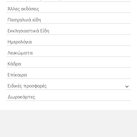
Άλλες εκδόσεις
Πασχαλινά είδη
Εκκλησιαστικά Είδη
Ημερολόγια
Λευκώματα
Κάδρα
Επίκαιρα
Ειδικές προσφορές
Δωροκάρτες