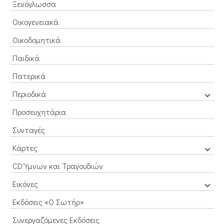
Ξενόγλωσσα
Οικογενειακά
Οικοδομητικά
Παιδικά
Πατερικά
Περιοδικά
Προσευχητάρια
Συνταγές
Κάρτες
CD Ύμνων και Τραγουδιών
Εικόνες
Εκδόσεις «Ο Σωτήρ»
Συνεργαζόμενες Εκδόσεις