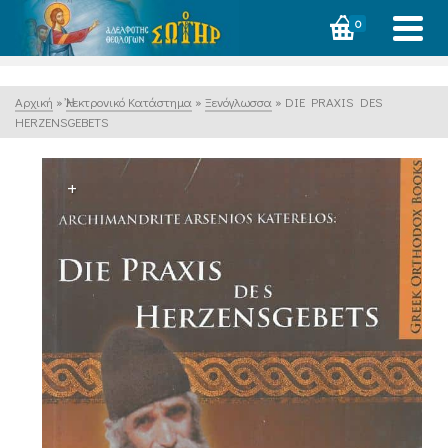
0
Αρχική
»
Ἠλεκτρονικό Κατάστημα
»
Ξενόγλωσσα
»
DIE PRAXIS DES
HERZENSGEBETS