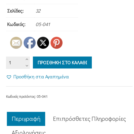
Σελίδες:
32
Κωδικός:
05-041
Η
ΠΡΟΣΘΗΚΗ ΣΤΟ ΚΑΛΑΘΙ
ΧΡΙΣΤΟΥΓΕΝΝΙΑΤΙΚΗ
ΜΕΛΩΔΙΑ
Προσθήκη στα Αγαπημένα
ΤΟΥ
ΑΓΓΕΛΟΥ
ΜΕ
Κωδικός προϊόντος:
05-041
ΤΟ
ΕΝΑ
ΦΤΕΡΟ
Περιγραφή
Επιπρόσθετες Πληροφορίες
ποσότητα
Aξιολογήσεις