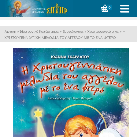
0
Αρχική
»
Ἠλεκτρονικό Κατάστημα
»
Εορτολογικά
»
Χριστουγεννιάτικα
»
Η
ΧΡΙΣΤΟΥΓΕΝΝΙΑΤΙΚΗ ΜΕΛΩΔΙΑ ΤΟΥ ΑΓΓΕΛΟΥ ΜΕ ΤΟ ΕΝΑ ΦΤΕΡΟ