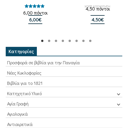
ΧΩΡΙΣ ΑΞΙΟΛΟΓΗΣΗ
4,50 πόντοι
Βαθμολογήθηκε
6,00 πόντοι
με
5.00
από 5
6,00
€
4,50
€
Κατηγορίες
Προσφορά σε βιβλία για την Παναγία
Νέες Κυκλοφορίες
Βιβλία για το 1821
Κατηχητικό Υλικό
Αγία Γραφή
Αγιολογικά
Αντιαιρετικά