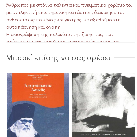
Άνθρωπος με σπάνια ταλέντα και πνευματικά χαρίσματα,
με εκπληκτική επιστημονική κατάρτιση, διακόνησε τον
άνθρωπο ως ποιμένας και γιατρός, με αξιοθαύμαστη
αυταπάρνηση και αγάπη.
Η σκιαγράφηση της πολυκύμαντης ζωής του, των
απίστευτων δοκιμασιών και περιπετειών του και του
πολύπλευρου έργου του επιχειρείται στο βιβλίο αυτό με την
Μπορεί επίσης να σας αρέσει
ελπίδα πως το μαρτύριο και η πολύτιμη μαρτυρία του θα
προσφέρουν πολλά στο λαό του Θεού και ιδιαίτερα στους
ιατρούς τόσο των ψυχών, όσο και των σωμάτων. (Από την
παρουσίαση στο οπισθόφυλλο του βιβλίου)
ΒΡΑΒΕΙΟ ΕΛΗΝΙΚΗΣ ΕΤΑΙΡΕΙΑΣ ΧΡΙΣΤΙΑΝΙΚΩΝ ΓΡΑΜΜΑΤΩΝ
1999