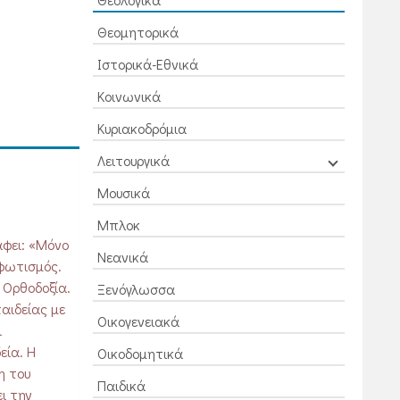
Θεομητορικά
Ιστορικά-Εθνικά
Κοινωνικά
Κυριακοδρόμια
Λειτουργικά
Μουσικά
Μπλοκ
άφει: «Μόνο
Νεανικά
 φωτισμός.
 Ορθοδοξία.
Ξενόγλωσσα
παιδείας με
Οικογενειακά
ι
εία. Η
Οικοδομητικά
η του
Παιδικά
ι την