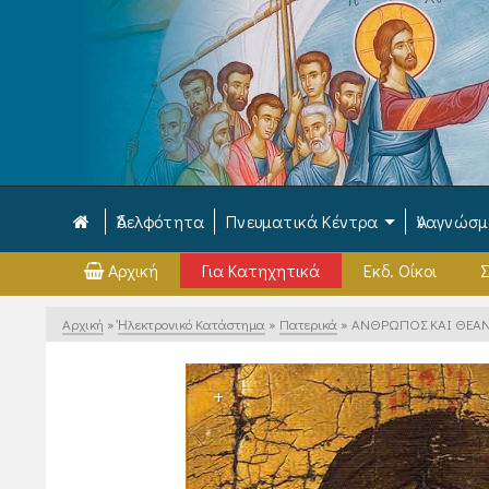
Ἀδελφότητα
Πνευματικά Κέντρα
Ἀναγνώσ
Αρχική
Για Κατηχητικά
Εκδ. Οίκοι
Σ
Αρχική
»
Ἠλεκτρονικό Κατάστημα
»
Πατερικά
»
ΑΝΘΡΩΠΟΣ ΚΑΙ ΘΕΑ