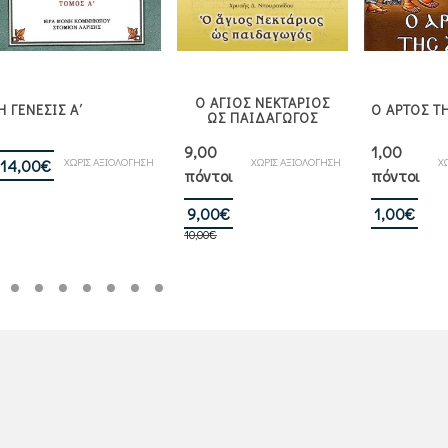
Ο ΑΓΙΟΣ ΝΕΚΤΑΡΙΟΣ
Η ΓΕΝΕΣΙΣ Α΄
Ο ΑΡΤΟΣ Τ
ΩΣ ΠΑΙΔΑΓΩΓΟΣ
9,00
1,00
ΧΩΡΙΣ ΑΞΙΟΛΟΓΗΣΗ
ΧΩΡΙΣ ΑΞΙΟΛΟΓΗΣΗ
Χ
14,00
€
πόντοι
πόντοι
Original
Η
9,00
€
1,00
€
10,00
€
price
τρέχουσα
was:
τιμή
10,00€.
είναι:
9,00€.