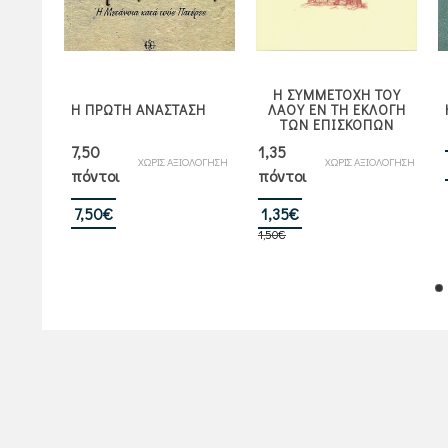
Η ΣΥΜΜΕΤΟΧΗ ΤΟΥ
ΜΑ
Η ΠΡΩΤΗ ΑΝΑΣΤΑΣΗ
ΛΑΟΥ ΕΝ ΤΗ ΕΚΛΟΓΗ
ΤΩΝ ΕΠΙΣΚΟΠΩΝ
7,50
1,35
ΧΩΡΙΣ ΑΞΙΟΛΟΓΗΣΗ
ΧΩΡΙΣ ΑΞΙΟΛΟΓΗΣΗ
πόντοι
πόντοι
ήθηκε
00
5
Original
Η
7,50
€
1,35
€
1,50
€
price
τρέχουσα
was:
τιμή
1,50€.
είναι:
1,35€.