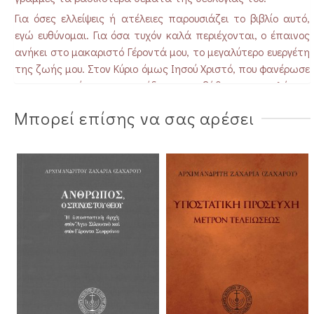
Για όσες ελλείψεις ή ατέλειες παρουσιάζει το βιβλίο αυτό,
εγώ ευθύνομαι. Για όσα τυχόν καλά περιέχονται, ο έπαινος
ανήκει στο μακαριστό Γέροντά μου, το μεγαλύτερο ευεργέτη
της ζωής μου. Στον Κύριο όμως Ιησού Χριστό, που φανέρωσε
σε μας τον τύπο και το υπόδειγμα, το βάθος και το πλάτος,
το ύφος και την τελειότητα του προσώπου του Θεού, δόξα
Μπορεί επίσης να σας αρέσει
σε όλους τους αιώνες. (Από τον πρόλογο της έκδοσης)