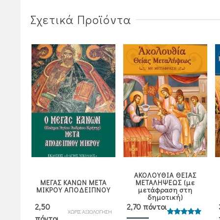
1,80€.
3,60€.
Σχετικά Προϊόντα
ΑΚΟΛΟΥΘΙΑ ΘΕΙΑΣ
ΙΠΝΟΝ
ΜΕΓΑΣ ΚΑΝΩΝ ΜΕΤΑ
ΜΕΤΑΛΗΨΕΩΣ (με
 στη
ΜΙΚΡΟΥ ΑΠΟΔΕΙΠΝΟΥ
μετάφραση στη
δημοτική)
2,50
2,70 πόντοι
ΧΩΡΙΣ ΑΞΙΟΛΟΓΗΣΗ
πόντοι
ήθηκε
Βαθμολογήθηκε