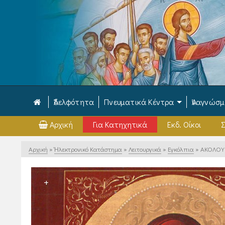
Ἀδελφότητα
Πνευματικά Κέντρα
Ἀναγνώσ
Αρχική
Για Κατηχητικά
Εκδ. Οίκοι
Σ
Αρχική
»
Ἠλεκτρονικό Κατάστημα
»
Λειτουργικά
»
Εγκόλπια
»
ΑΚΟΛΟΥ