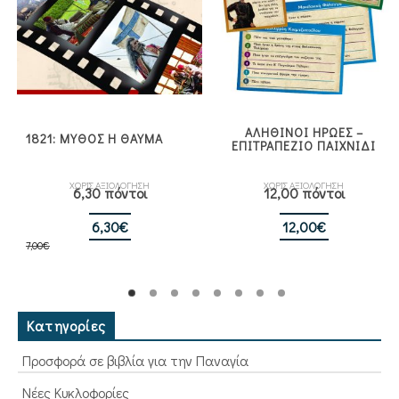
ΑΛΗΘΙΝΟΙ ΗΡΩΕΣ –
1821: ΜΥΘΟΣ Η ΘΑΥΜΑ
ΕΠΙΤΡΑΠΕΖΙΟ ΠΑΙΧΝΙΔΙ
ΧΩΡΙΣ ΑΞΙΟΛΟΓΗΣΗ
ΧΩΡΙΣ ΑΞΙΟΛΟΓΗΣΗ
6,30 πόντοι
12,00 πόντοι
Original
Η
6,30
€
12,00
€
7,00
€
price
τρέχουσα
was:
τιμή
7,00€.
είναι:
6,30€.
Κατηγορίες
Προσφορά σε βιβλία για την Παναγία
Νέες Κυκλοφορίες