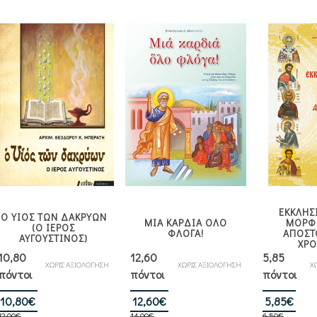
ΕΚΚΛΗΣ
Ο ΥΙΟΣ ΤΩΝ ΔΑΚΡΥΩΝ
ΜΙΑ ΚΑΡΔΙΑ ΟΛΟ
ΜΟΡΦ
(Ο ΙΕΡΟΣ
ΦΛΟΓΑ!
ΑΠΟΣΤ
ΑΥΓΟΥΣΤΙΝΟΣ)
ΧΡ
10,80
12,60
5,85
ΧΩΡΙΣ ΑΞΙΟΛΟΓΗΣΗ
ΧΩΡΙΣ ΑΞΙΟΛΟΓΗΣΗ
Χ
πόντοι
πόντοι
πόντοι
Original
Η
Original
Η
Orig
Η
10,80
€
12,60
€
5,85
€
12,00
€
14,00
€
6,50
€