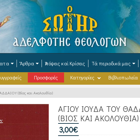
ματα
Ἄρθρα
Ἀπόψεις καὶ Κρίσεις
Τά περιοδικά μας
υγγραφείς
Προσφορές
Κατηγορίες
Βιβλιοπωλεία
ΔΔΑΙΟΥ (Βίος και Ακολουθία)
ΑΓΙΟΥ ΙΟΥΔΑ ΤΟΥ ΘΑΔ
(ΒΊΟΣ ΚΑΙ ΑΚΟΛΟΥΘΊΑ)
3,00
€