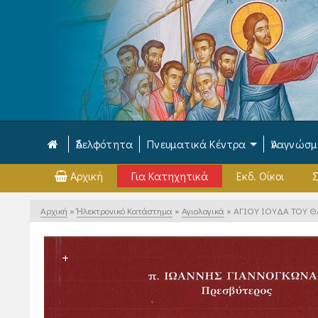
Ἀδελφότητα
Πνευματικά Κέντρα
Ἀναγνώσ
Αρχική
Για Κατηχητικά
Εκδ. Οίκοι
Σ
Αρχική
»
Ἠλεκτρονικό Κατάστημα
»
Αγιολογικά
»
ΑΓΙΟΥ ΙΟΥΔΑ ΤΟΥ ΘΑ