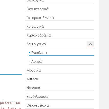
Θεομητορικά
Ιστορικά-Εθνικά
Κοινωνικά
Κυριακοδρόμια
Λειτουργικά
Εγκόλπια
Λοιπά
Μουσικά
Μπλοκ
Νεανικά
Ξενόγλωσσα
αράκληση και
Οικογενειακά
θος λαού σε