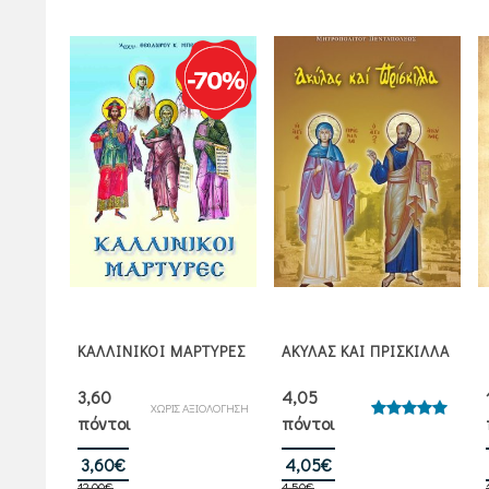
Σ
ΚΑΛΛΙΝΙΚΟΙ ΜΑΡΤΥΡΕΣ
ΑΚΥΛΑΣ ΚΑΙ ΠΡΙΣΚΙΛΛΑ
3,60
4,05
ΧΩΡΙΣ ΑΞΙΟΛΟΓΗΣΗ
πόντοι
πόντοι
ήθηκε
Βαθμολογήθηκε
00
με
5.00
5
από 5
Original
Η
Original
Η
3,60
€
4,05
€
12,00
€
4,50
€