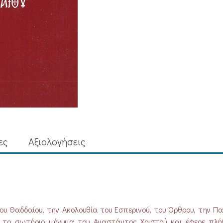
ες
Aξιολογήσεις
 του Θαδδαίου, την Ακολουθία του Εσπερινού, του Όρθρου, την Π
ε το σωτήριο μήνυμα του Αναστάντος Χριστού και έφερε πλή