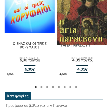
Ο ΕΝΑΣ ΚΑΙ ΟΙ ΤΡΕΙΣ
Η ΑΓΙΑ ΠΑΡΑΣΚΕΥΗ
ΚΟΡΥΦΑΙΟΙ
ΧΩΡΙΣ ΑΞΙΟΛΟΓΗΣΗ
ΧΩΡΙΣ ΑΞΙΟΛΟΓΗΣΗ
6,30 πόντοι
4,05 πόντοι
Original
Η
Original
Η
6,30
€
4,05
€
7,00
€
price
τρέχουσα
4,50
€
price
τρέχουσα
was:
τιμή
was:
τιμή
7,00€.
είναι:
4,50€.
είναι:
6,30€.
4,05€.
Κατηγορίες
Προσφορά σε βιβλία για την Παναγία