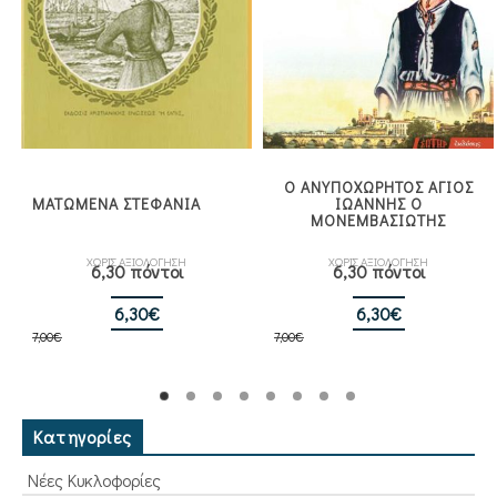
Ο ΑΝΥΠΟΧΩΡΗΤΟΣ ΑΓΙΟΣ
ΜΑΤΩΜΕΝΑ ΣΤΕΦΑΝΙΑ
ΙΩΑΝΝΗΣ Ο
ΜΟΝΕΜΒΑΣΙΩΤΗΣ
ΧΩΡΙΣ ΑΞΙΟΛΟΓΗΣΗ
ΧΩΡΙΣ ΑΞΙΟΛΟΓΗΣΗ
6,30 πόντοι
6,30 πόντοι
Original
Η
Original
Η
6,30
€
6,30
€
7,00
€
price
τρέχουσα
7,00
€
price
τρέχουσα
was:
τιμή
was:
τιμή
7,00€.
είναι:
7,00€.
είναι:
6,30€.
6,30€.
Κατηγορίες
Νέες Κυκλοφορίες